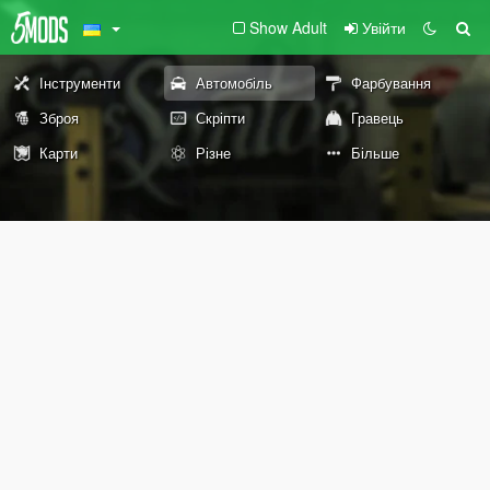
Show Adult
Увійти
Інструменти
Автомобіль
Фарбування
Зброя
Скріпти
Гравець
Карти
Різне
Більше