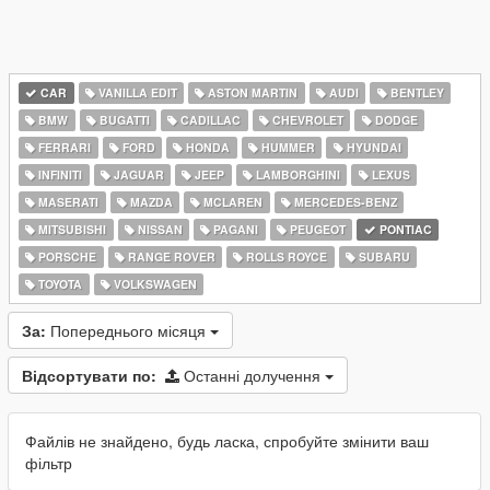
CAR
VANILLA EDIT
ASTON MARTIN
AUDI
BENTLEY
BMW
BUGATTI
CADILLAC
CHEVROLET
DODGE
FERRARI
FORD
HONDA
HUMMER
HYUNDAI
INFINITI
JAGUAR
JEEP
LAMBORGHINI
LEXUS
MASERATI
MAZDA
MCLAREN
MERCEDES-BENZ
MITSUBISHI
NISSAN
PAGANI
PEUGEOT
PONTIAC
PORSCHE
RANGE ROVER
ROLLS ROYCE
SUBARU
TOYOTA
VOLKSWAGEN
За:
Попереднього місяця
Відсортувати по:
Останні долучення
Файлів не знайдено, будь ласка, спробуйте змінити ваш
фільтр