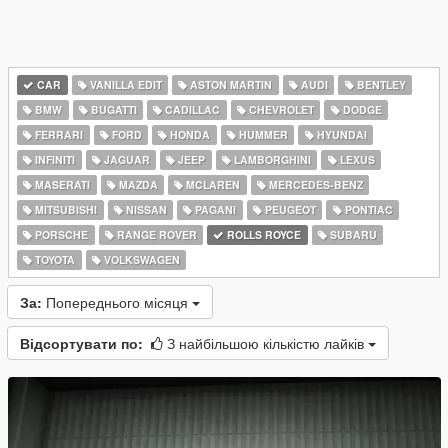
CAR
VANILLA EDIT
ASTON MARTIN
AUDI
BENTLEY
BMW
BUGATTI
CADILLAC
CHEVROLET
DODGE
FERRARI
FORD
HONDA
HUMMER
HYUNDAI
INFINITI
JAGUAR
JEEP
LAMBORGHINI
LEXUS
MASERATI
MAZDA
MCLAREN
MERCEDES-BENZ
MITSUBISHI
NISSAN
PAGANI
PEUGEOT
PONTIAC
PORSCHE
RANGE ROVER
ROLLS ROYCE
SUBARU
TOYOTA
VOLKSWAGEN
За:
Попереднього місяця
Відсортувати по:
З найбільшою кількістю лайків