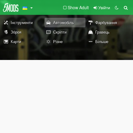
Show Adult
Увійти
Інструменти
Автомобіль
Фарбування
Зброя
Скріпти
Гравець
Карти
Різне
Більше