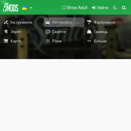
Show Adult
Увійти
Інструменти
Автомобіль
Фарбування
Зброя
Скріпти
Гравець
Карти
Різне
Більше