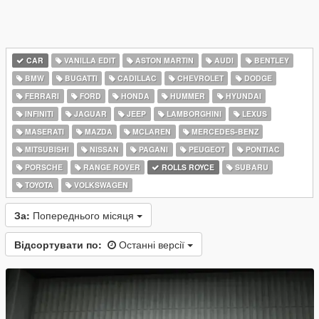
CAR
VANILLA EDIT
ASTON MARTIN
AUDI
BENTLEY
BMW
BUGATTI
CADILLAC
CHEVROLET
DODGE
FERRARI
FORD
HONDA
HUMMER
HYUNDAI
INFINITI
JAGUAR
JEEP
LAMBORGHINI
LEXUS
MASERATI
MAZDA
MCLAREN
MERCEDES-BENZ
MITSUBISHI
NISSAN
PAGANI
PEUGEOT
PONTIAC
PORSCHE
RANGE ROVER
ROLLS ROYCE
SUBARU
TOYOTA
VOLKSWAGEN
За:
Попереднього місяця
Відсортувати по:
Останні версії