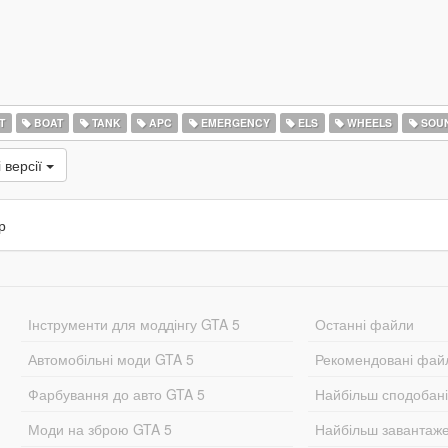
T
BOAT
TANK
APC
EMERGENCY
ELS
WHEELS
SOU
 версії
р
Інструменти для моддінгу GTA 5
Останні файли
Автомобільні моди GTA 5
Рекомендовані фай
Фарбування до авто GTA 5
Найбільш сподобан
Моди на зброю GTA 5
Найбільш завантаж