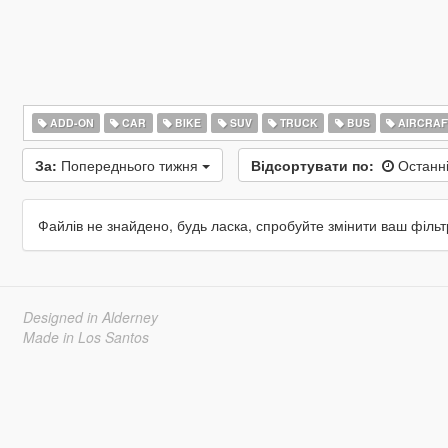
ADD-ON
CAR
BIKE
SUV
TRUCK
BUS
AIRCRAF
За:
Попереднього тижня
Відсортувати по:
Останні
Файлів не знайдено, будь ласка, спробуйте змінити ваш фільт
Designed in Alderney
Made in Los Santos