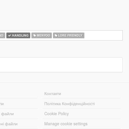
ND
HANDLING
MENYOO
LORE FRIENDLY
Контакти
ли
Політика Конфіденційності
і файли
Cookie Policy
ені файли
Manage cookie settings