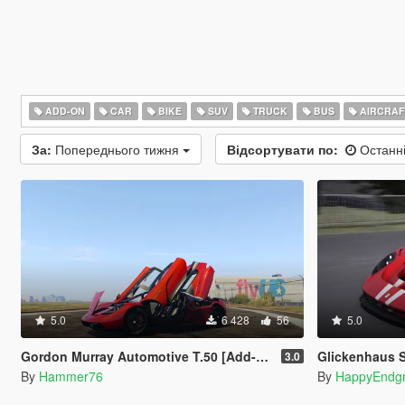
ADD-ON
CAR
BIKE
SUV
TRUCK
BUS
AIRCRAF
За:
Попереднього тижня
Відсортувати по:
Останні
5.0
6 428
56
5.0
Gordon Murray Automotive T.50 [Add-On | Legacy | Enhanced]
Glickenhaus 
3.0
By
Hammer76
By
HappyEndg