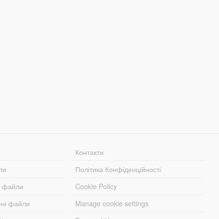
Контакти
ли
Політика Конфіденційності
і файли
Cookie Policy
ені файли
Manage cookie settings