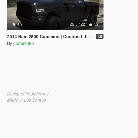
4.9
3 422
52
2014 Ram 2500 Cummins | Custom Lifted | Add-On
1.0
By
gomez666
Designed in Alderney
Made in Los Santos