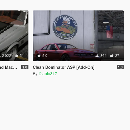
2 022
51
5.0
364
27
| Template]
Clean Dominator ASP [Add-On]
1.0
1.0
By
Diablo317