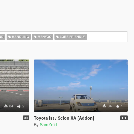
ND
HANDLING
MENYOO
LORE FRIENDLY
84
2
34
1
Toyota ist / Scion XA [Addon]
all
1.1
By
SamZoid