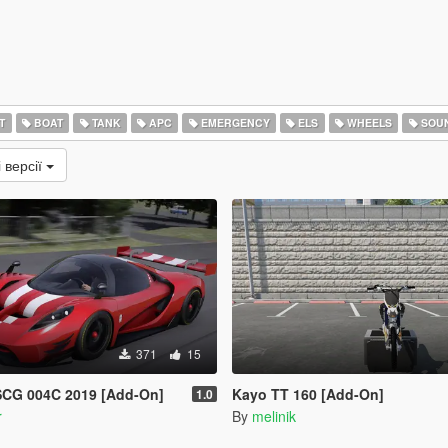
T
BOAT
TANK
APC
EMERGENCY
ELS
WHEELS
SOU
 версії
371
15
SCG 004C 2019 [Add-On]
Kayo TT 160 [Add-On]
1.0
r
By
melinik