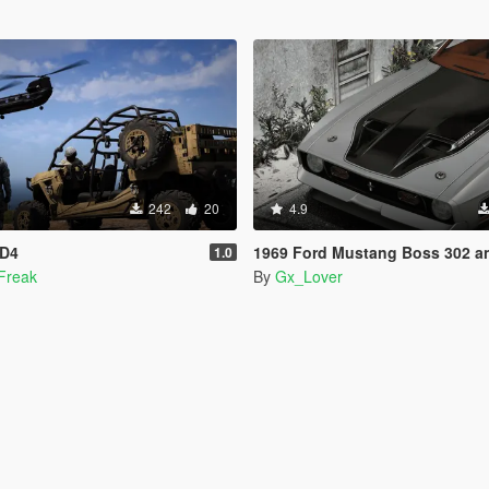
242
20
4.9
 D4
1969 Ford Mustang Boss 302 and Mach1 Pack [Add-On 
1.0
Freak
By
Gx_Lover