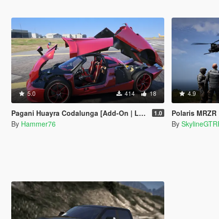
5.0
414
18
4.9
Pagani Huayra Codalunga [Add-On | Legacy | Enhanced]
Polaris MRZR
1.0
By
Hammer76
By
SkylineGTR