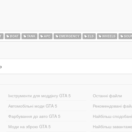
T
BOAT
TANK
APC
EMERGENCY
ELS
WHEELS
SOU
р
Інструменти для моддінгу GTA 5
Останні файли
Автомобільні моди GTA 5
Рекомендовані фай
Фарбування до авто GTA 5
Найбільш сподобан
Моди на зброю GTA 5
Найбільш завантаж