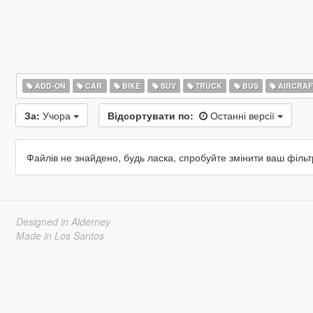
ADD-ON
CAR
BIKE
SUV
TRUCK
BUS
AIRCRAF
За:
Учора
Відсортувати по:
Останні версії
Файлів не знайдено, будь ласка, спробуйте змінити ваш фільт
Designed in Alderney
Made in Los Santos