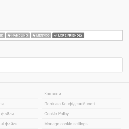
ND
HANDLING
MENYOO
LORE FRIENDLY
Контакти
ли
Політика Конфіденційності
і файли
Cookie Policy
ені файли
Manage cookie settings