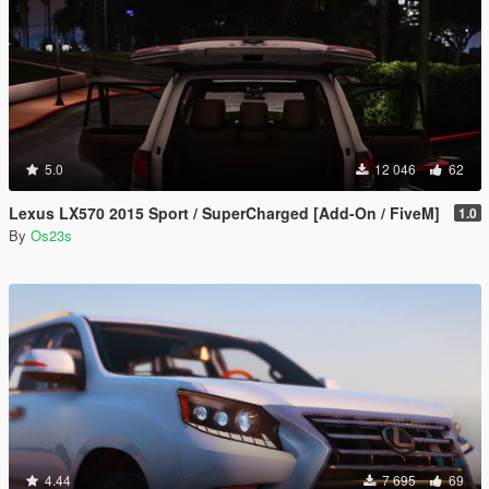
5.0
12 046
62
Lexus LX570 2015 Sport / SuperCharged [Add-On / FiveM]
1.0
By
Os23s
4.44
7 695
69