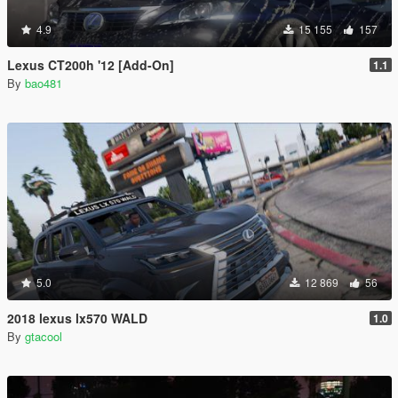
4.9
15 155
157
Lexus CT200h '12 [Add-On]
1.1
By
bao481
5.0
12 869
56
2018 lexus lx570 WALD
1.0
By
gtacool