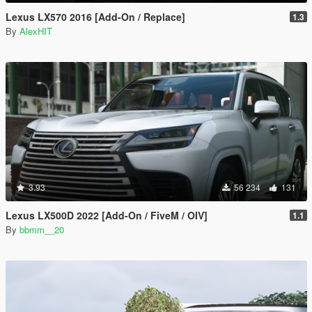
Lexus LX570 2016 [Add-On / Replace]
1.3
By
AlexHIT
3.93
56 234
131
Lexus LX500D 2022 [Add-On / FiveM / OIV]
1.1
By
bbmm__20