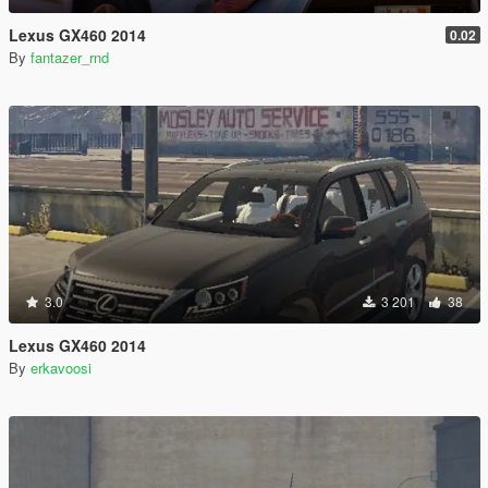
Lexus GX460 2014
0.02
By
fantazer_rnd
3.0
3 201
38
Lexus GX460 2014
By
erkavoosi