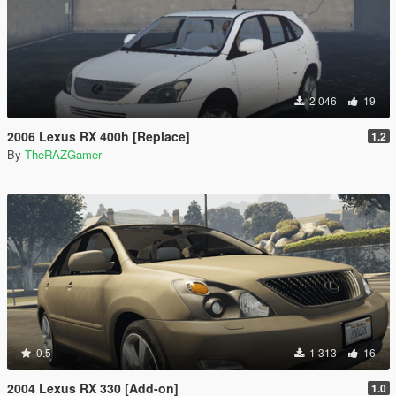
2 046
19
2006 Lexus RX 400h [Replace]
1.2
By
TheRAZGamer
0.5
1 313
16
2004 Lexus RX 330 [Add-on]
1.0