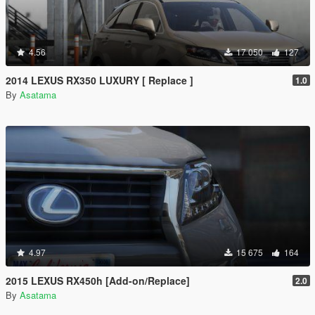
4.56
17 050
127
2014 LEXUS RX350 LUXURY [ Replace ]
1.0
By
Asatama
4.97
15 675
164
2015 LEXUS RX450h [Add-on/Replace]
2.0
By
Asatama