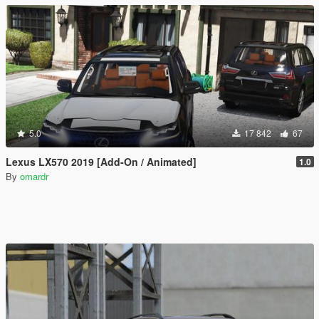
5.0
17 842
67
Lexus LX570 2019 [Add-On / Animated]
1.0
By
omardr