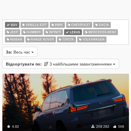
SUV
VANILLA EDIT
BMW
CHEVROLET
DACIA
JEEP
HUMMER
INFINITI
LEXUS
MERCEDES-BENZ
NISSAN
RANGE ROVER
TOYOTA
VOLKSWAGEN
За:
Весь час
Відсортувати по:
З найбільшими завантаженнями
4.92
208 282
568