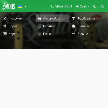
Show Adult
Увійти
Інструменти
Автомобіль
Фарбування
Зброя
Скріпти
Гравець
Карти
Різне
Більше