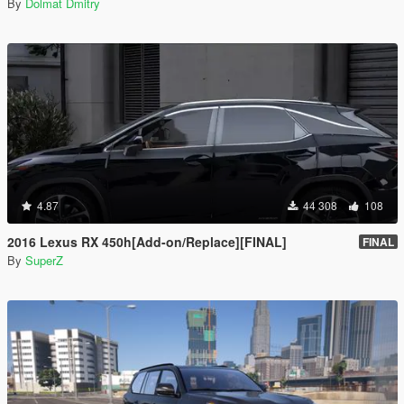
By
Dolmat Dmitry
4.87
44 308
108
2016 Lexus RX 450h[Add-on/Replace][FINAL]
FINAL
By
SuperZ