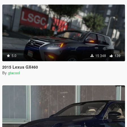
5.0
15 348
139
2015 Lexus GX460
By
gtacool