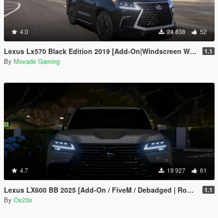
4.0
24 838
52
Lexus Lx570 Black Edition 2019 [Add-On|Windscreen Wipers VehFuncsV]
1.1
By
Movado Gaming
4.7
19 927
61
Lexus LX600 BB 2025 [Add-On / FiveM / Debadged | Roof Animation]
1.1
By
Os23s