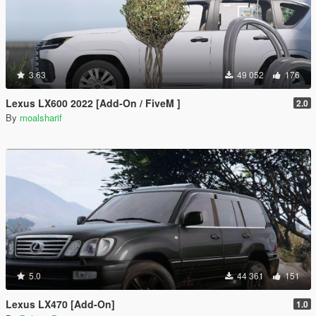
3.63
49 052
176
Lexus LX600 2022 [Add-On / FiveM ]
2.0
By
moalsharif
5.0
44 361
151
Lexus LX470 [Add-On]
1.0