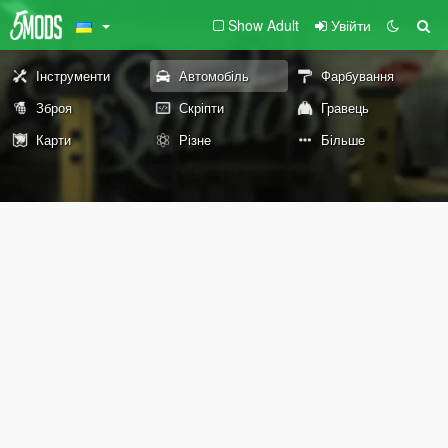
Show Adult
Увійти
Інструменти
Автомобіль
Фарбування
Зброя
Скріпти
Гравець
Карти
Різне
Більше