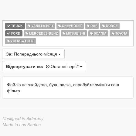
TRUCK
VANILLA EDIT
CHEVROLET
DAF
DODGE
FORD
MERCEDES-BENZ
MITSUBISHI
SCANIA
TOYOTA
VOLKSWAGEN
За:
Попереднього місяця
Відсортувати по:
Останні версії
Файлів не знайдено, будь ласка, спробуйте змінити ваш
фільтр
Designed in Alderney
Made in Los Santos