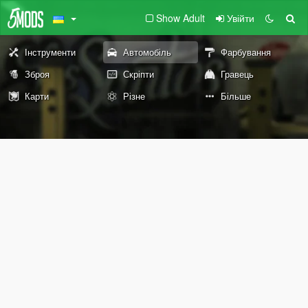
Show Adult
Увійти
Інструменти
Автомобіль
Фарбування
Зброя
Скріпти
Гравець
Карти
Різне
Більше