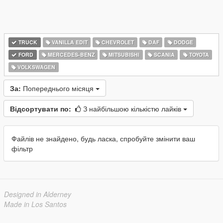
TRUCK
VANILLA EDIT
CHEVROLET
DAF
DODGE
FORD
MERCEDES-BENZ
MITSUBISHI
SCANIA
TOYOTA
VOLKSWAGEN
За:
Попереднього місяця
Відсортувати по:
З найбільшою кількістю лайків
Файлів не знайдено, будь ласка, спробуйте змінити ваш
фільтр
Designed in Alderney
Made in Los Santos