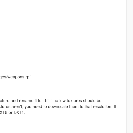
ges/weapons.rpf
exture and rename it to +hi. The low textures should be
ures aren't, you need to downscale them to that resolution. If
 DXT5 or DXT1.