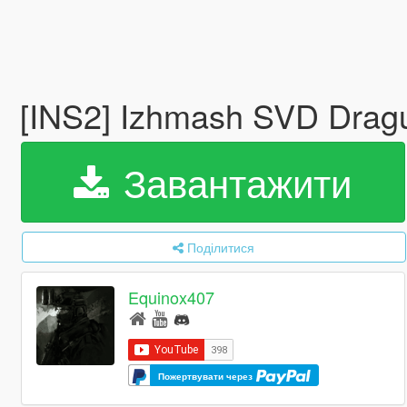
[INS2] Izhmash SVD Dra
Завантажити
Поділитися
Equinox407
Пожертвувати через