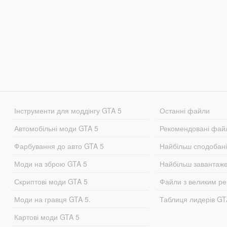
Інструменти для моддінгу GTA 5
Останні файли
Автомобільні моди GTA 5
Рекомендовані фай
Фарбування до авто GTA 5
Найбільш сподобан
Моди на зброю GTA 5
Найбільш завантаж
Скриптові моди GTA 5
Файли з великим р
Моди на гравця GTA 5.
Таблиця лидерів G
Картові моди GTA 5