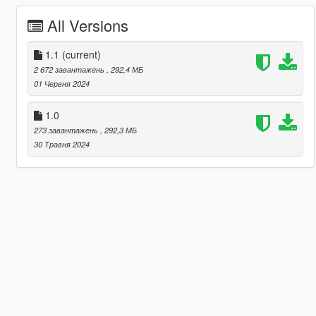
All Versions
1.1
(current)
2 672 завантажень
, 292,4 МБ
01 Червня 2024
1.0
273 завантажень
, 292,3 МБ
30 Травня 2024