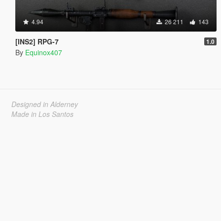
4.94
26 211
143
[INS2] RPG-7
1.0
By
Equinox407
Designed in Alderney
Made in Los Santos