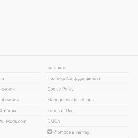
Контакти
ли
Політика Конфіденційності
і файли
Cookie Policy
ені файли
Manage cookie settings
ейтингом
Terms of Use
TA5-Mods.com
DMCA
@5mods в Твіттері