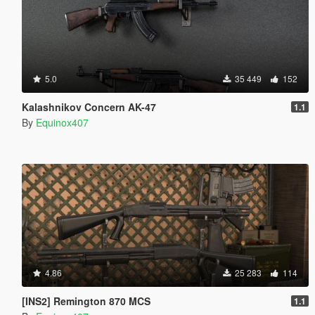
5.0
35 449
152
Kalashnikov Concern AK-47
1.1
By
Equinox407
4.86
25 283
114
[INS2] Remington 870 MCS
1.1