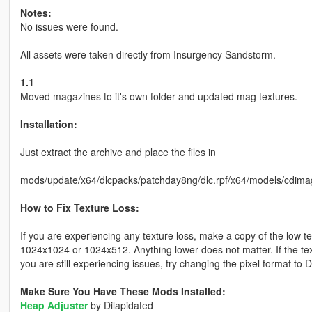
Notes:
No issues were found.
All assets were taken directly from Insurgency Sandstorm.
1.1
Moved magazines to it's own folder and updated mag textures.
Installation:
Just extract the archive and place the files in
mods/update/x64/dlcpacks/patchday8ng/dlc.rpf/x64/models/cdima
How to Fix Texture Loss:
If you are experiencing any texture loss, make a copy of the low t
1024x1024 or 1024x512. Anything lower does not matter. If the text
you are still experiencing issues, try changing the pixel format to
Make Sure You Have These Mods Installed:
Heap Adjuster
by Dilapidated