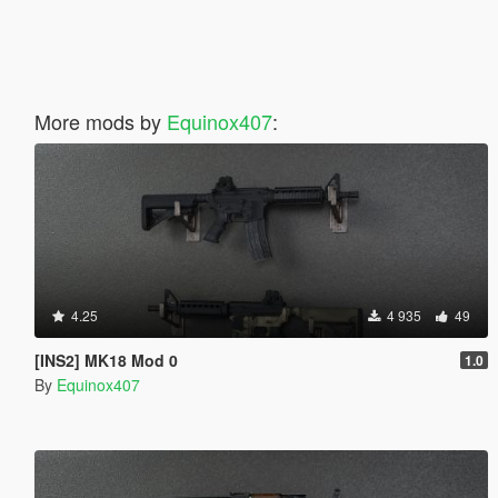
More mods by
Equinox407
:
4.25
4 935
49
[INS2] MK18 Mod 0
1.0
By
Equinox407