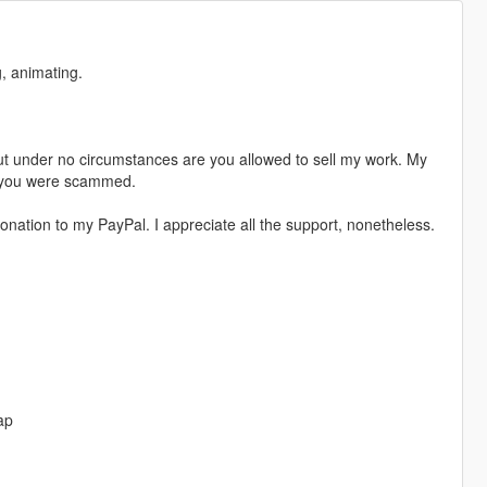
, animating.
t under no circumstances are you allowed to sell my work. My
s, you were scammed.
nation to my PayPal. I appreciate all the support, nonetheless.
ap