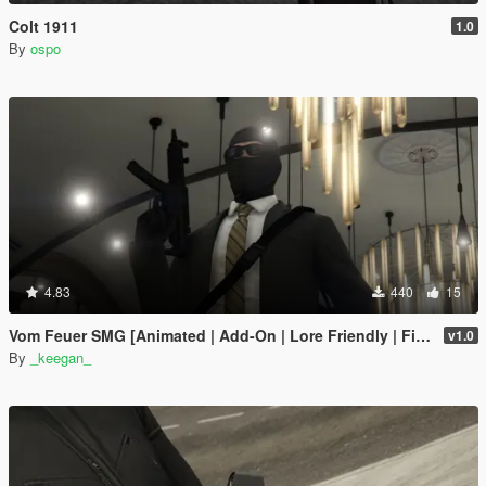
Colt 1911
1.0
By
ospo
4.83
440
15
Vom Feuer SMG [Animated | Add-On | Lore Friendly | FiveM]
v1.0
By
_keegan_