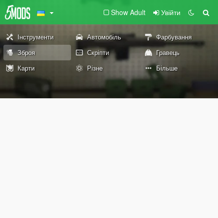
Show Adult
Увійти
Інструменти
Автомобіль
Фарбування
Зброя
Скріпти
Гравець
Карти
Різне
Більше