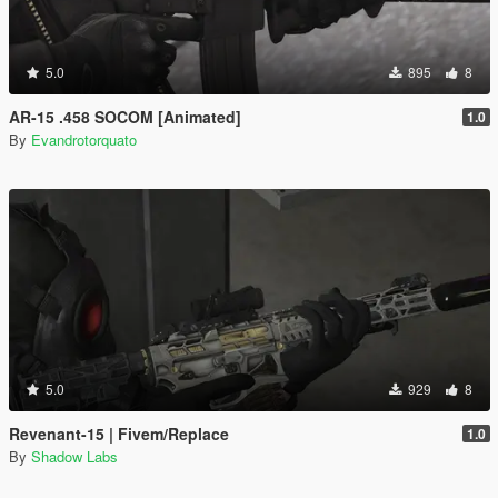
5.0
895
8
AR-15 .458 SOCOM [Animated]
1.0
By
Evandrotorquato
5.0
929
8
Revenant-15 | Fivem/Replace
1.0
By
Shadow Labs