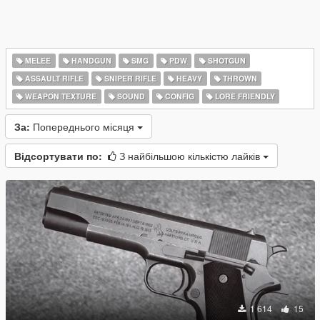
MELEE
HANDGUN
SMG
PDW
SHOTGUN
ASSAULT RIFLE
SNIPER RIFLE
HEAVY
THROWN
WEAPON TEXTURE
SOUND
CONFIG
LORE FRIENDLY
За:
Попереднього місяця
Відсортувати по:
З найбільшою кількістю лайків
1 614
15