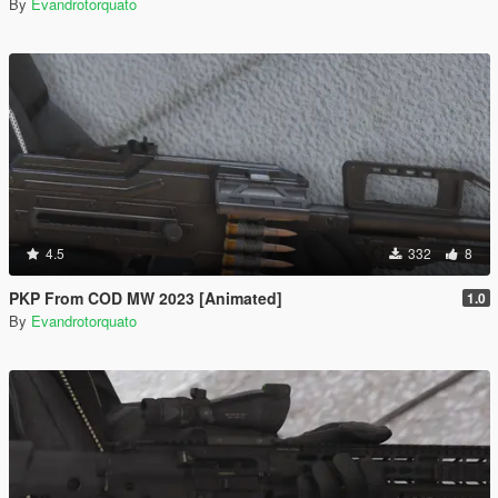
By
Evandrotorquato
4.5
332
8
PKP From COD MW 2023 [Animated]
1.0
By
Evandrotorquato