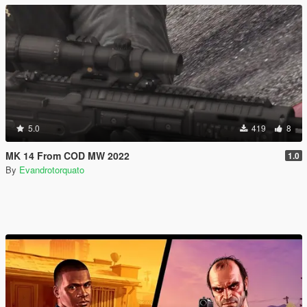
5.0
419
8
MK 14 From COD MW 2022
1.0
By
Evandrotorquato