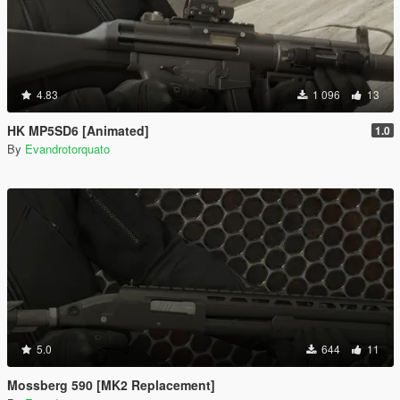
4.83
1 096
13
HK MP5SD6 [Animated]
1.0
By
Evandrotorquato
5.0
644
11
Mossberg 590 [MK2 Replacement]