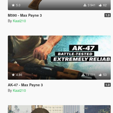
5.0
3 941
62
M590 - Max Payne 3
1.0
By
Kaai210
4.86
14 001
53
AK-47 - Max Payne 3
1.0
By
Kaai210