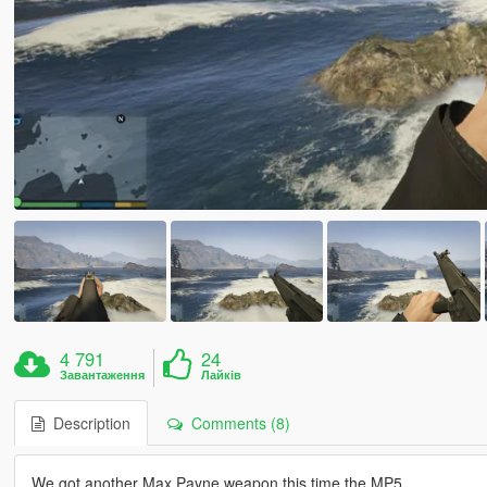
4 791
24
Завантаження
Лайків
Description
Comments (8)
We got another Max Payne weapon this time the MP5