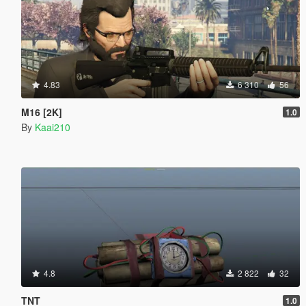
4.83
6 310
56
M16 [2K]
1.0
By
Kaai210
4.8
2 822
32
TNT
1.0