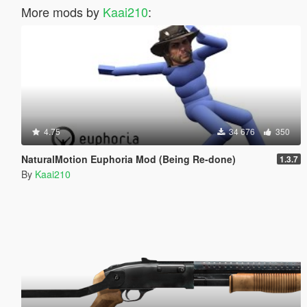
More mods by
Kaai210
:
4.75
34 676
350
NaturalMotion Euphoria Mod (Being Re-done)
1.3.7
By
Kaai210