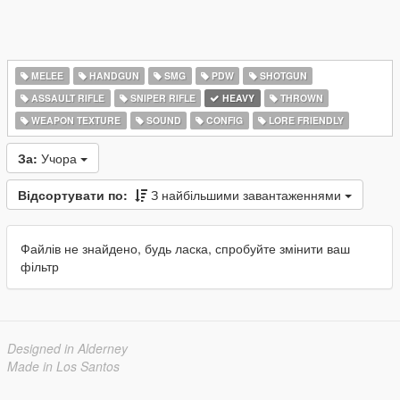
MELEE
HANDGUN
SMG
PDW
SHOTGUN
ASSAULT RIFLE
SNIPER RIFLE
HEAVY
THROWN
WEAPON TEXTURE
SOUND
CONFIG
LORE FRIENDLY
За:
Учора
Відсортувати по:
З найбільшими завантаженнями
Файлів не знайдено, будь ласка, спробуйте змінити ваш
фільтр
Designed in Alderney
Made in Los Santos