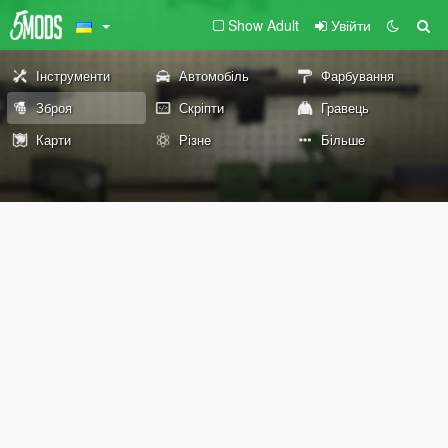
Show Adult
Увійти
Інструменти
Автомобіль
Фарбування
Зброя
Скріпти
Гравець
Карти
Різне
Більше