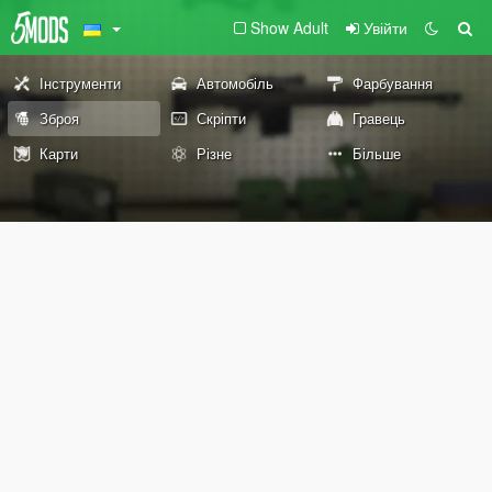
Show Adult
Увійти
Інструменти
Автомобіль
Фарбування
Зброя
Скріпти
Гравець
Карти
Різне
Більше