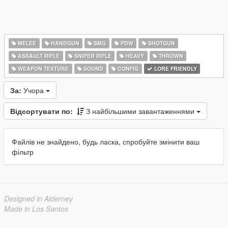
MELEE
HANDGUN
SMG
PDW
SHOTGUN
ASSAULT RIFLE
SNIPER RIFLE
HEAVY
THROWN
WEAPON TEXTURE
SOUND
CONFIG
LORE FRIENDLY
За:
Учора
Відсортувати по:
З найбільшими завантаженнями
Файлів не знайдено, будь ласка, спробуйте змінити ваш
фільтр
Designed in Alderney
Made in Los Santos