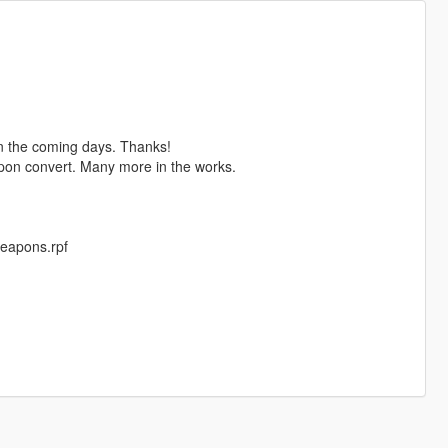
 in the coming days. Thanks!
apon convert. Many more in the works.
weapons.rpf