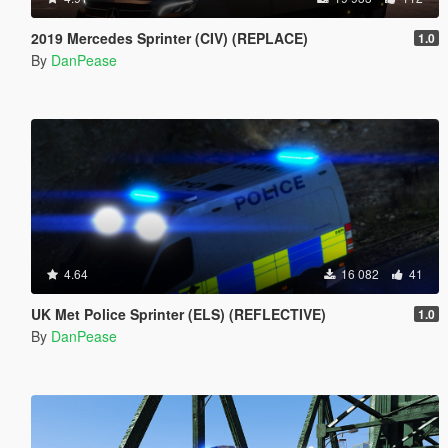
2019 Mercedes Sprinter (CIV) (REPLACE)
1.0
By
DanPease
4.64
16 082
41
UK Met Police Sprinter (ELS) (REFLECTIVE)
1.0
By
DanPease