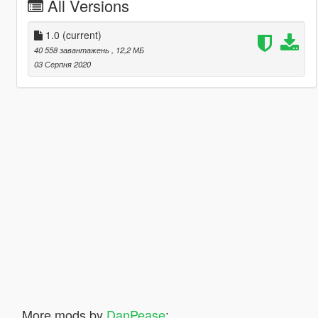
All Versions
1.0
(current)
40 558 завантажень
, 12,2 МБ
03 Серпня 2020
More mods by
DanPease
: