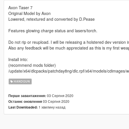
Axon Taser 7
Original Model by Axon
Lowered, retextured and converted by D.Pease
Features glowing charge status and lasers/torch.
Do not rip or reupload. I will be releasing a holstered dev version
Also any feedback will be much appreciated as this is my first we
Install into:
(recommend mods folder)
/update/x64/dlcpacks/patchday8ng/dlc.rpf/x64/models/cdimages/
HANDGUN
03 Серпня 2020
Перше завантаження:
03 Серпня 2020
Останнє оновлення
1 хвилину назад
Last Downloaded: