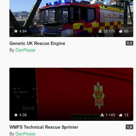
4.94
22 170
60
Generic UK Rescue Engine
1.1
By
DanPease
4.38
1 143
13
WMFS Technical Rescue Sprinter
1.0
By
DanPease