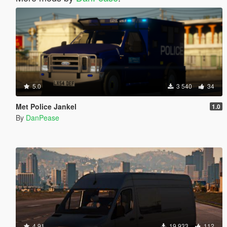
5.0
3 540
34
Met Police Jankel
1.0
By
DanPease
4.91
19 933
112