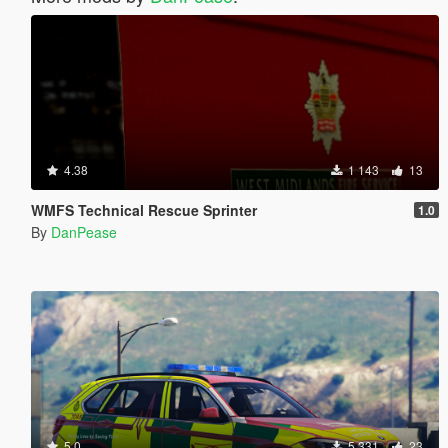
4.38
1 143
13
WMFS Technical Rescue Sprinter
1.0
By
DanPease
5.0
5 331
23