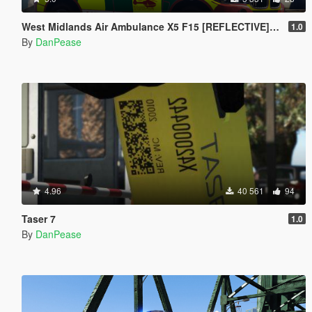
West Midlands Air Ambulance X5 F15 [REFLECTIVE] [ELS]
1.0
By
DanPease
4.96
40 561
94
Taser 7
1.0
By
DanPease