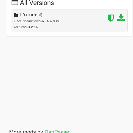
All Versions
1.0
(current)
2 589 завантажень
, 180,6 МБ
03 Серпня 2020
More mods by
DanPease
: