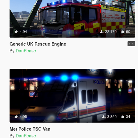
4.94
22 170
60
Generic UK Rescue Engine
1.1
By
DanPease
4.95
3 850
34
Met Police TSG Van
By
DanPease