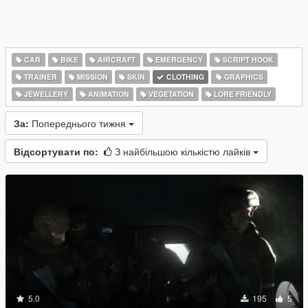
CAR
BIKE
AIRCRAFT
EMERGENCY
SCRIPT HOOK
TRAINER
MISSION
SKIN
CLOTHING
GRAPHICS
JEWELLERY
ANIMATION
VEGETATION
LORE FRIENDLY
За:
Попереднього тижня
Відсортувати по:
З найбільшою кількістю лайків
5.0
195
5