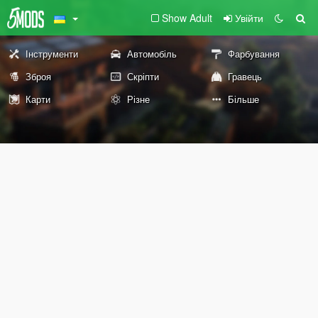
Show Adult
Увійти
Інструменти
Автомобіль
Фарбування
Зброя
Скріпти
Гравець
Карти
Різне
Більше