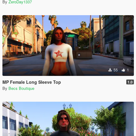
By
ZeroDay1337
55
1
MP Female Long Sleeve Top
1.0
By
Becs Boutique