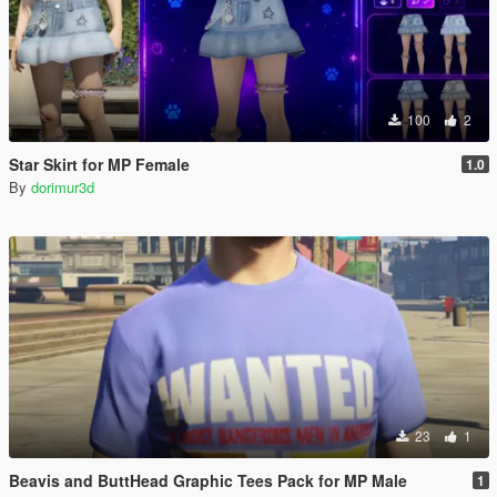
100
2
Star Skirt for MP Female
1.0
By
dorimur3d
23
1
Beavis and ButtHead Graphic Tees Pack for MP Male
1