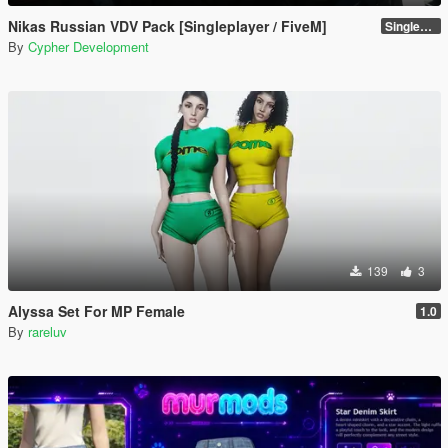
Nikas Russian VDV Pack [Singleplayer / FiveM]
Singleplayer 1.0
By
Cypher Development
139
3
Alyssa Set For MP Female
1.0
By
rareluv