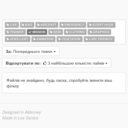
CAR
BIKE
AIRCRAFT
EMERGENCY
SCRIPT HOOK
TRAINER
MISSION
SKIN
CLOTHING
GRAPHICS
JEWELLERY
ANIMATION
VEGETATION
LORE FRIENDLY
За:
Попереднього тижня
Відсортувати по:
З найбільшою кількістю лайків
Файлів не знайдено, будь ласка, спробуйте змінити ваш
фільтр
Designed in Alderney
Made in Los Santos