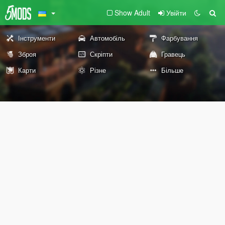
Show Adult
Увійти
Інструменти
Автомобіль
Фарбування
Зброя
Скріпти
Гравець
Карти
Різне
Більше