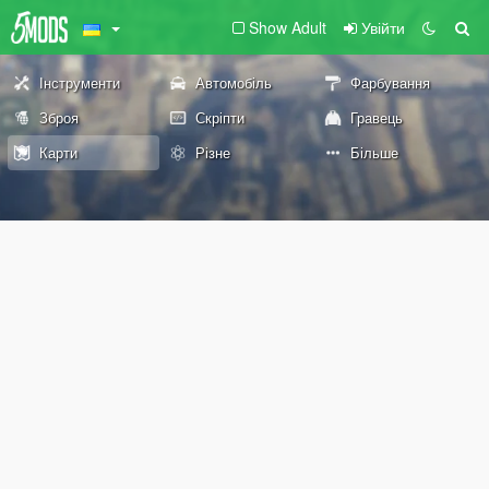
Show Adult
Увійти
Інструменти
Автомобіль
Фарбування
Зброя
Скріпти
Гравець
Карти
Різне
Більше