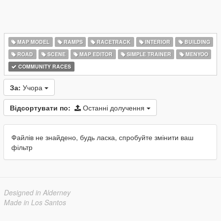
MAP MODEL
RAMPS
RACETRACK
INTERIOR
BUILDING
ROAD
SCENE
MAP EDITOR
SIMPLE TRAINER
MENYOO
COMMUNITY RACES
За:
Учора
Відсортувати по:
Останні долучення
Файлів не знайдено, будь ласка, спробуйте змінити ваш
фільтр
Designed in Alderney
Made in Los Santos