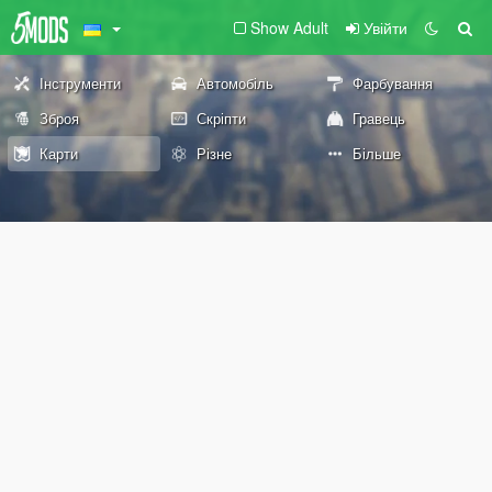
Show Adult
Увійти
Інструменти
Автомобіль
Фарбування
Зброя
Скріпти
Гравець
Карти
Різне
Більше