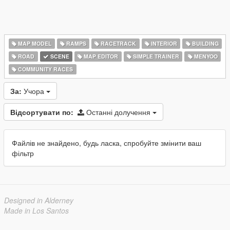
MAP MODEL
RAMPS
RACETRACK
INTERIOR
BUILDING
ROAD
SCENE
MAP EDITOR
SIMPLE TRAINER
MENYOO
COMMUNITY RACES
За:
Учора
Відсортувати по:
Останні долучення
Файлів не знайдено, будь ласка, спробуйте змінити ваш
фільтр
Designed in Alderney
Made in Los Santos