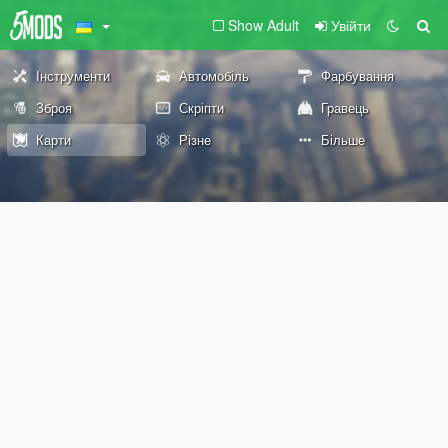
Show Adult
Увійти
Інструменти
Автомобіль
Фарбування
Зброя
Скріпти
Гравець
Карти
Різне
Більше