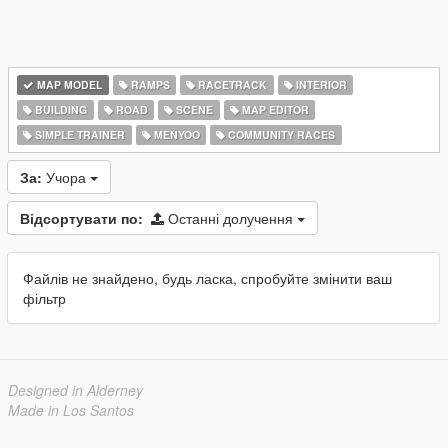
MAP MODEL
RAMPS
RACETRACK
INTERIOR
BUILDING
ROAD
SCENE
MAP EDITOR
SIMPLE TRAINER
MENYOO
COMMUNITY RACES
За:
Учора
Відсортувати по:
Останні долучення
Файлів не знайдено, будь ласка, спробуйте змінити ваш
фільтр
Designed in Alderney
Made in Los Santos