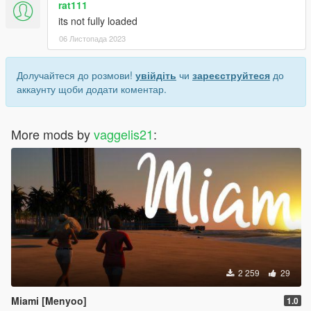
rat111
its not fully loaded
06 Листопада 2023
Долучайтеся до розмови!
увійдіть
чи
зареєструйтеся
до
аккаунту щоби додати коментар.
More mods by
vaggelis21
:
2 259
29
Miami [Menyoo]
1.0