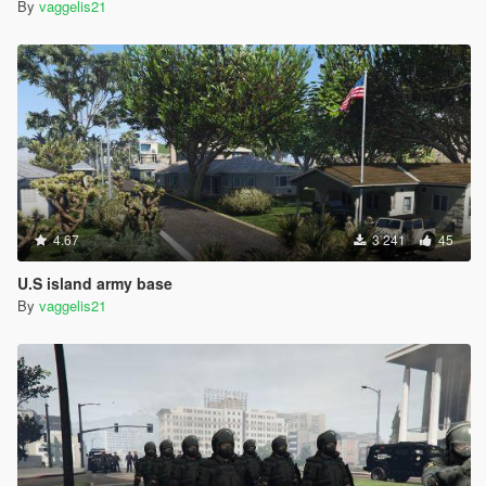
By
vaggelis21
4.67
3 241
45
U.S island army base
By
vaggelis21