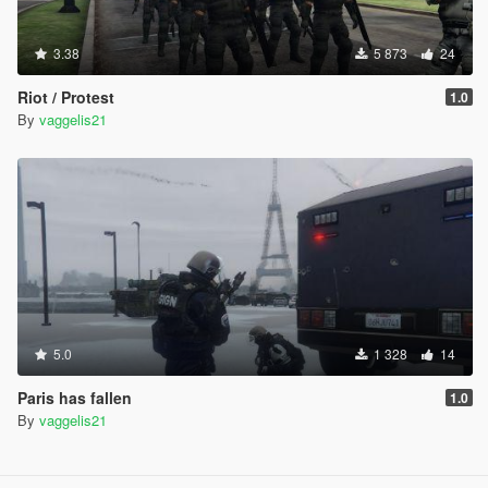
3.38
5 873
24
Riot / Protest
1.0
By
vaggelis21
5.0
1 328
14
Paris has fallen
1.0
By
vaggelis21