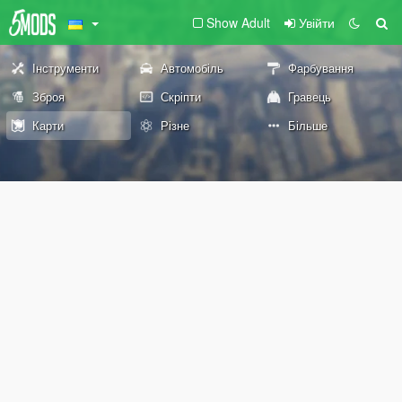
Show Adult
Увійти
Інструменти
Автомобіль
Фарбування
Зброя
Скріпти
Гравець
Карти
Різне
Більше