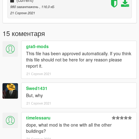
980 завантажень
, 116,0 кБ
21 Серпня 2021
15 коментаря
gta5-mods
This file has been approved automatically. If you think
this file should not be here for any reason please
report it.
21 Серпня 2021
Swed1431
But, why
21 Серпня 2021
timelessaru
dope, what mod is the one with all the other
buildings?
21 Серпня 2021