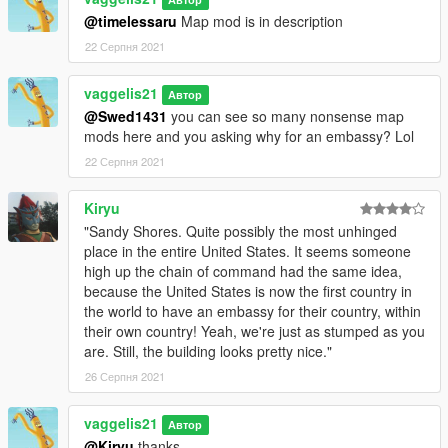
@timelessaru
Map mod is in description
22 Серпня 2021
vaggelis21
Автор
@Swed1431
you can see so many nonsense map
mods here and you asking why for an embassy? Lol
22 Серпня 2021
Kiryu
"Sandy Shores. Quite possibly the most unhinged
place in the entire United States. It seems someone
high up the chain of command had the same idea,
because the United States is now the first country in
the world to have an embassy for their country, within
their own country! Yeah, we're just as stumped as you
are. Still, the building looks pretty nice."
26 Серпня 2021
vaggelis21
Автор
@Kiryu
thanks