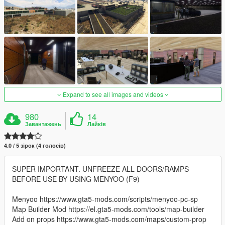
Expand to see all images and videos
980
14
Завантажень
Лайків
4.0 / 5 зірок (4 голосів)
SUPER IMPORTANT. UNFREEZE ALL DOORS/RAMPS
BEFORE USE BY USING MENYOO (F9)
Menyoo https://www.gta5-mods.com/scripts/menyoo-pc-sp
Map Builder Mod https://el.gta5-mods.com/tools/map-builder
Add on props https://www.gta5-mods.com/maps/custom-prop