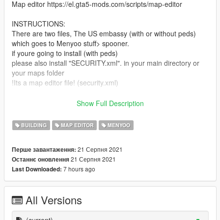
Map editor https://el.gta5-mods.com/scripts/map-editor
INSTRUCTIONS:
There are two files, The US embassy (with or without peds)
which goes to Menyoo stuff> spooner.
if youre going to install (with peds)
please also install "SECURITY.xml". in your main directory or
your maps folder
!Its a map editor file! (security.xml)
In conclusion install "US embassy" in menyoo and "security' in
Show Full Description
map editor.
-Enjoy
BUILDING
MAP EDITOR
MENYOO
Project lasted for three weeks. all props placed manually for a
21 Серпня 2021
Перше завантаження:
great looking resault. For questions ask me bellow.
21 Серпня 2021
Останнє оновлення
7 hours ago
Last Downloaded:
All Versions
(current)