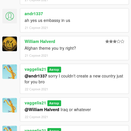
andr1337
ah yes us embassy in us
21 Серпня 2021
William Halverd
Afghan theme you try right?
21 Серпня 2021
vaggelis21
Автор
@andr1337
sorry I couldn't create a new country just
for you bro
22 Серпня 2021
vaggelis21
Автор
@William Halverd
Iraq or whatever
22 Серпня 2021
vaggelis21
Автор