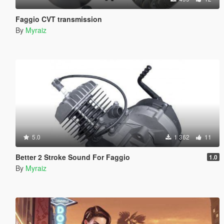
Faggio CVT transmission
By
Myraiz
5.0
1 362
11
Better 2 Stroke Sound For Faggio
1.0
By
Myraiz