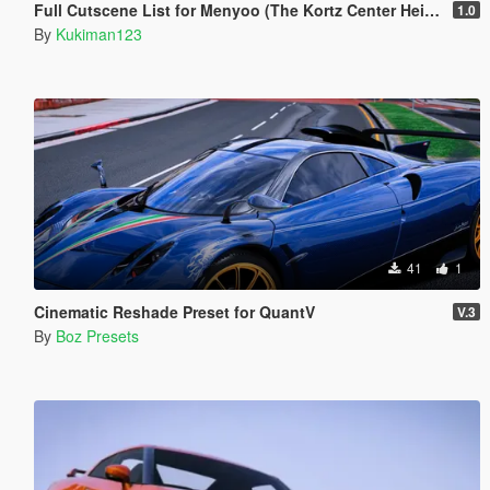
Full Cutscene List for Menyoo (The Kortz Center Heist)
1.0
By
Kukiman123
41
1
Cinematic Reshade Preset for QuantV
V.3
By
Boz Presets