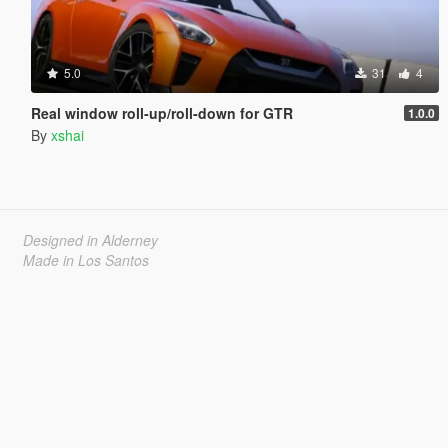
5.0
31
4
Real window roll‑up/roll‑down for GTR
1.0.0
By
xshai
Designed in Alderney
Made in Los Santos