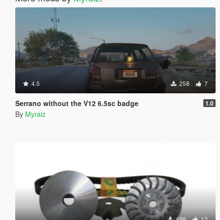
4.5
258
7
Serrano without the V12 6.5sc badge
1.0
By
Myraiz
499
12