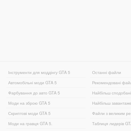
Інструменти для моддінгу GTA 5
Останні файли
Автомобільні моди GTA 5
Рекомендовані фай
Фарбування до авто GTA 5
Найбільш сподобан
Моди на зброю GTA 5
Найбільш завантаж
Скриптові моди GTA 5
Файли з великим р
Моди на гравця GTA 5.
Таблиця лидерів G