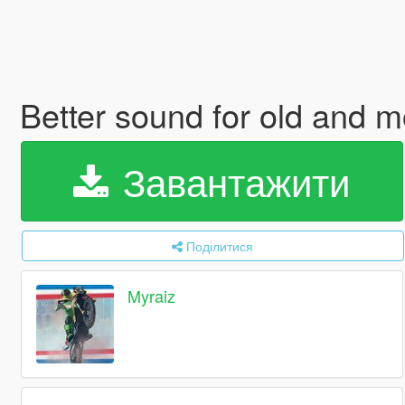
Better sound for old and m
Завантажити
Поділитися
Myraiz