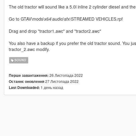
The old tractor will sound like a 5.0l inline 2 cylinder diesel and th
Go to GTAV\mods\x64\audio\sfx\STREAMED VEHICLES.rpf
Drag and drop "tractor1.awc" and "tractor2.awc"
You also have a backup if you prefer the old tractor sound. You ju
tractor_2.awc modify.
SOUND
26 Листопада 2022
Перше завантаження:
27 Листопада 2022
Останнє оновлення
1 день назад
Last Downloaded: