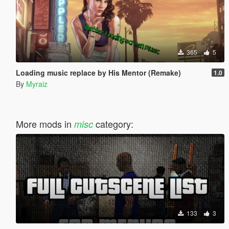
365
5
Loading music replace by His Mentor (Remake)
1.0
By
Myraiz
More mods in
category:
misc
133
3