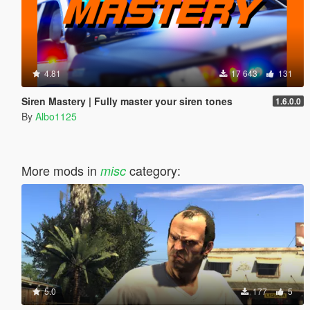
4.81
17 643
131
Siren Mastery | Fully master your siren tones
1.6.0.0
By
Albo1125
More mods in
category:
misc
5.0
177
5