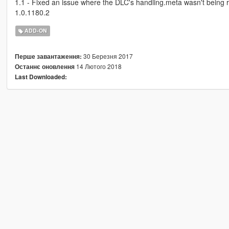
1.1 - Fixed an issue where the DLC's handling.meta wasn't being 
1.0.1180.2
ADD-ON
30 Березня 2017
Перше завантаження:
14 Лютого 2018
Останнє оновлення
Last Downloaded: