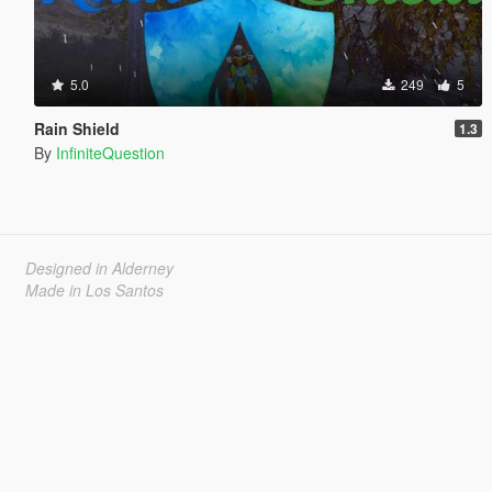
5.0
249
5
Rain Shield
1.3
By
InfiniteQuestion
Designed in Alderney
Made in Los Santos