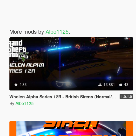
More mods by
Albo1125
:
4.83
13 881
43
Whelen Alpha Series 12R - British Sirens (Normal/Siren Mastery)
1.0.1.0
By
Albo1125