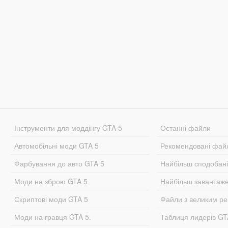
Інструменти для моддінгу GTA 5
Останні файли
Автомобільні моди GTA 5
Рекомендовані фай
Фарбування до авто GTA 5
Найбільш сподобан
Моди на зброю GTA 5
Найбільш завантаж
Скриптові моди GTA 5
Файли з великим р
Моди на гравця GTA 5.
Таблиця лидерів G