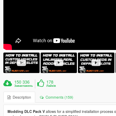
150 336
178
Завантажень
Лайків
Description
Comments (159)
Modding DLC Pack V
allows for a simplified installation process