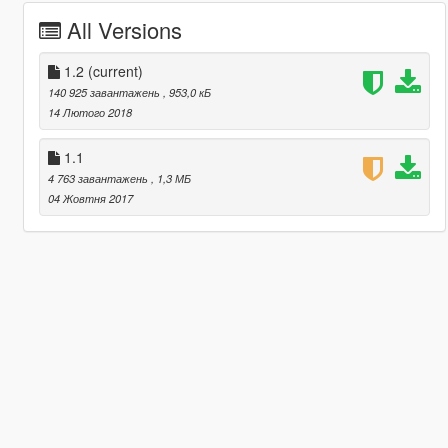
All Versions
1.2
(current)
140 925 завантажень
, 953,0 кБ
14 Лютого 2018
1.1
4 763 завантажень
, 1,3 МБ
04 Жовтня 2017