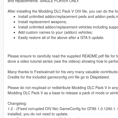
and replacements. SINGLE PLAYER ONLY.
After installing the Modding DLC Pack V OIV file, you can do the fol
Install unlimited addon/replacement peds and addon peds.m
Install replacement weapons;
Install unlimited addon/replacement vehicles including supp
Add custom names to your (addon) vehicles;
Easily restore all of the above after a GTA 5 update.
Please ensure to carefully read the supplied README.pdf file for tu
done a video tutorial series (see the videos) showing how to perfor
Many thanks to Festivalmatt for his very many valuable contribut
Credits for the included gameconfig.xml file go to Dilapidated.
Please do not reupload or redistribute Modding DLC Pack V in any w
Modding DLC Pack V as a base to release a pack of mods or similar,
Changelog:
1.2 - (Fixed corrupted OIV file) GameConfig for GTA5 1.0.1290.1. N
installed, you do not need to update.