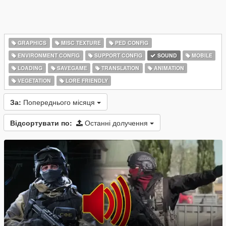
GRAPHICS
MISC TEXTURE
PED CONFIG
ENVIRONMENT CONFIG
SUPPORT CONFIG
SOUND
MOBILE
LOADING
SAVEGAME
TRANSLATION
ANIMATION
VEGETATION
LORE FRIENDLY
За:
Попереднього місяця
Відсортувати по:
Останні долучення