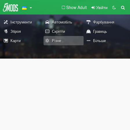
Show Adult
Увійти
Інструменти
Автомобіль
Фарбування
Зброя
Скріпти
Гравець
Карти
Різне
Більше