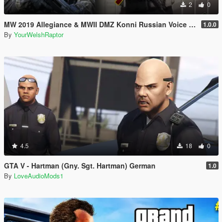
2
0
MW 2019 Allegiance & MWII DMZ Konni Russian Voice Groups for Peds
1.0.0
By
YourWelshRaptor
4.5
18
0
GTA V - Hartman (Gny. Sgt. Hartman) German
1.0
By
LoveAudioMods1