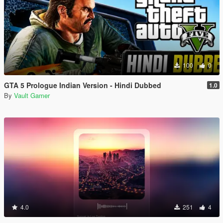
100
0
GTA 5 Prologue Indian Version - Hindi Dubbed
1.0
By
Vault Gamer
4.0
251
4