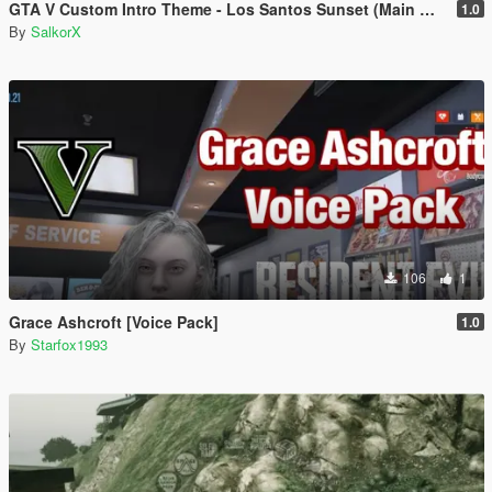
GTA V Custom Intro Theme - Los Santos Sunset (Main Menu Music Replacement)
1.0
By
SalkorX
106
1
Grace Ashcroft [Voice Pack]
1.0
By
Starfox1993