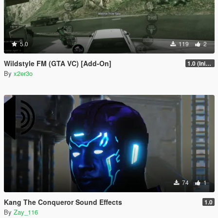
5.0
119
2
Wildstyle FM (GTA VC) [Add-On]
1.0 (Initial Release)
By
x2er3o
74
1
Kang The Conqueror Sound Effects
1.0
By
Zay_116