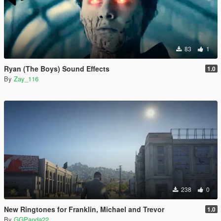
83
1
Ryan (The Boys) Sound Effects
1.0
By
Zay_116
238
0
New Ringtones for Franklin, Michael and Trevor
1.0
By
GGPanda22