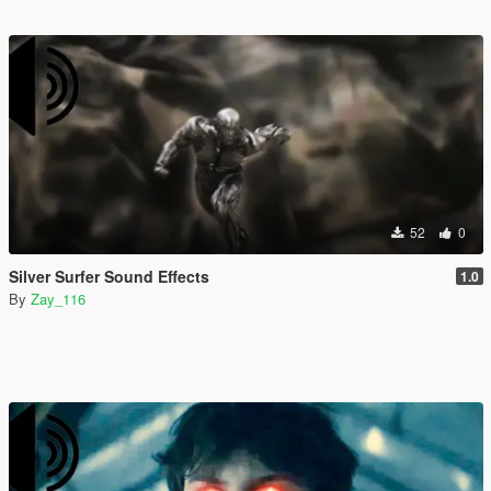
52
0
Silver Surfer Sound Effects
1.0
By
Zay_116