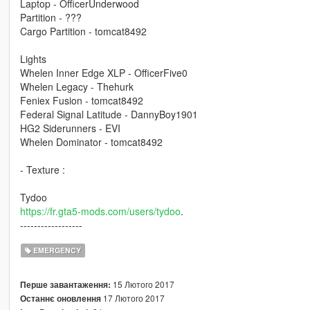
Laptop - OfficerUnderwood
Partition - ???
Cargo Partition - tomcat8492
Lights
Whelen Inner Edge XLP - OfficerFive0
Whelen Legacy - Thehurk
Feniex Fusion - tomcat8492
Federal Signal Latitude - DannyBoy1901
HG2 Siderunners - EVI
Whelen Dominator - tomcat8492
- Texture :
Tydoo
https://fr.gta5-mods.com/users/tydoo
.
------------------
EMERGENCY
15 Лютого 2017
Перше завантаження:
17 Лютого 2017
Останнє оновлення