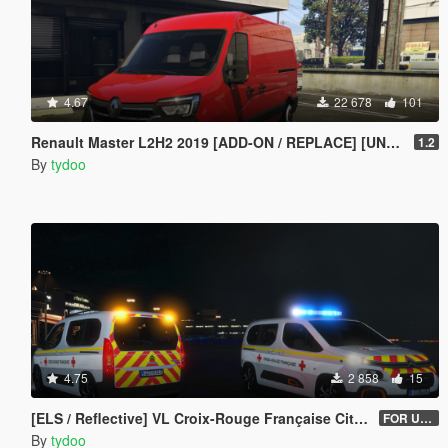
4.67
22 678
101
Renault Master L2H2 2019 [ADD-ON / REPLACE] [UNLOCKED]
1.2
By
tydoo
4.75
2 858
15
[ELS / Reflective] VL Croix-Rouge Française Citroën Berlingo 2018 (UNLOCKED)
FOR USERS V2.1
By
tydoo