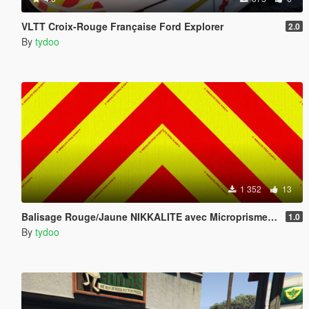
VLTT Croix-Rouge Française Ford Explorer
2.0
By
tydoo
1 352
13
Balisage Rouge/Jaune NIKKALITE avec Microprisme intégré
1.0
By
tydoo