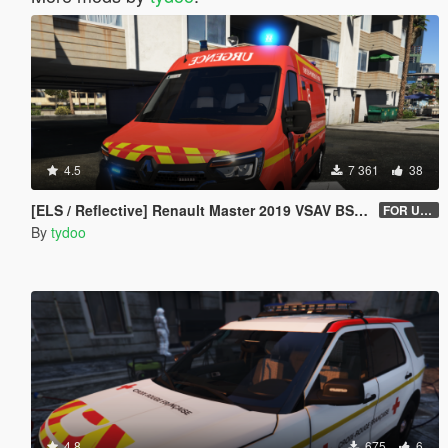
4.5
7 361
38
[ELS / Reflective] Renault Master 2019 VSAV BSPP [ADD-ON / REPLACE] [UNLOCKED]
FOR USERS 1.1
By
tydoo
4.8
675
6