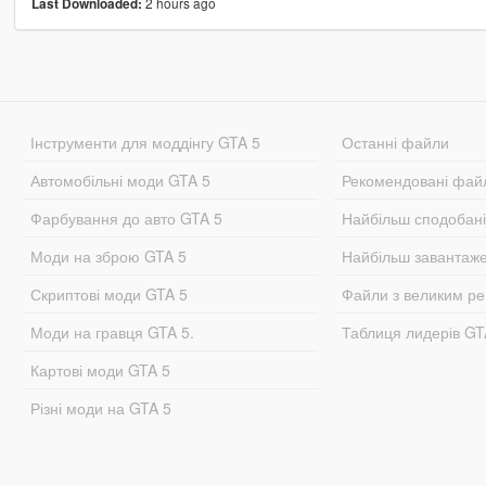
2 hours ago
Last Downloaded:
Інструменти для моддінгу GTA 5
Останні файли
Автомобільні моди GTA 5
Рекомендовані фай
Фарбування до авто GTA 5
Найбільш сподобан
Моди на зброю GTA 5
Найбільш завантаж
Скриптові моди GTA 5
Файли з великим р
Моди на гравця GTA 5.
Таблиця лидерів G
Картові моди GTA 5
Різні моди на GTA 5