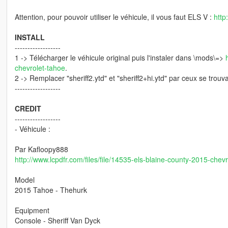
Attention, pour pouvoir utiliser le véhicule, il vous faut ELS V :
http
INSTALL
------------------
1 -> Télécharger le véhicule original puis l'instaler dans \mods\=>
chevrolet-tahoe
.
2 -> Remplacer "sheriff2.ytd" et "sheriff2+hi.ytd" par ceux se trou
------------------
CREDIT
------------------
- Véhicule :
Par Kafloopy888
http://www.lcpdfr.com/files/file/14535-els-blaine-county-2015-chev
Model
2015 Tahoe - Thehurk
Equipment
Console - Sheriff Van Dyck