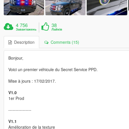
4 756
38
Завантажень
Лайків
Description
Comments (15)
Bonjour,
Voici un premier véhicule du Secret Service PPD.
Mise à jours : 17/02/2017.
V1.0
1er Prod
----------------
V1.1
Amélioration de la texture