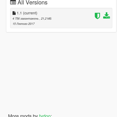
All Versions
1.1
(current)
4 756 завантажень
, 21,2 МБ
15 Лютого 2017
More mods by
tydoo
: