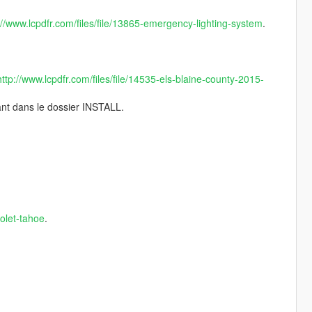
://www.lcpdfr.com/files/file/13865-emergency-lighting-system
.
http://www.lcpdfr.com/files/file/14535-els-blaine-county-2015-
vant dans le dossier INSTALL.
rolet-tahoe
.