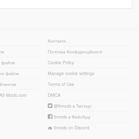
Контакти
ли
Політика Конфіденційності
і файли
Cookie Policy
ені файли
Manage cookie settings
ейтингом
Terms of Use
TA5-Mods.com
DMCA
@5mods в Твіттері
5mods в Фейсбуці
5mods on Discord