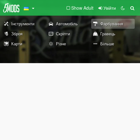
Show Adult
Увійти
Інструменти
Автомобіль
Фарбування
Зброя
Скріпти
Гравець
Карти
Різне
Більше