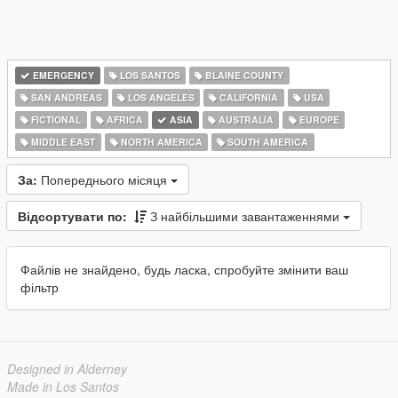
EMERGENCY
LOS SANTOS
BLAINE COUNTY
SAN ANDREAS
LOS ANGELES
CALIFORNIA
USA
FICTIONAL
AFRICA
ASIA
AUSTRALIA
EUROPE
MIDDLE EAST
NORTH AMERICA
SOUTH AMERICA
За:
Попереднього місяця
Відсортувати по:
З найбільшими завантаженнями
Файлів не знайдено, будь ласка, спробуйте змінити ваш
фільтр
Designed in Alderney
Made in Los Santos