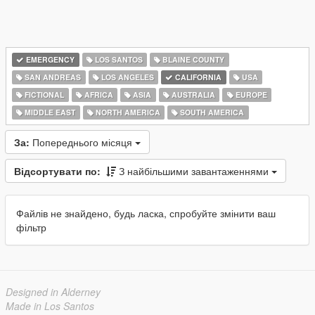
EMERGENCY
LOS SANTOS
BLAINE COUNTY
SAN ANDREAS
LOS ANGELES
CALIFORNIA
USA
FICTIONAL
AFRICA
ASIA
AUSTRALIA
EUROPE
MIDDLE EAST
NORTH AMERICA
SOUTH AMERICA
За:
Попереднього місяця
Відсортувати по:
З найбільшими завантаженнями
Файлів не знайдено, будь ласка, спробуйте змінити ваш
фільтр
Designed in Alderney
Made in Los Santos