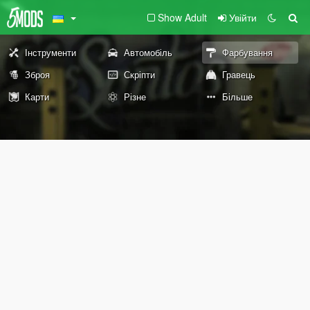
Show Adult
Увійти
Інструменти
Автомобіль
Фарбування
Зброя
Скріпти
Гравець
Карти
Різне
Більше