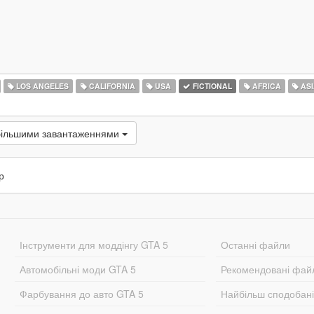
LOS ANGELES
CALIFORNIA
USA
FICTIONAL
AFRICA
ASI
більшими завантаженнями
р
Інструменти для моддінгу GTA 5
Останні файли
Автомобільні моди GTA 5
Рекомендовані фай
Фарбування до авто GTA 5
Найбільш сподобан