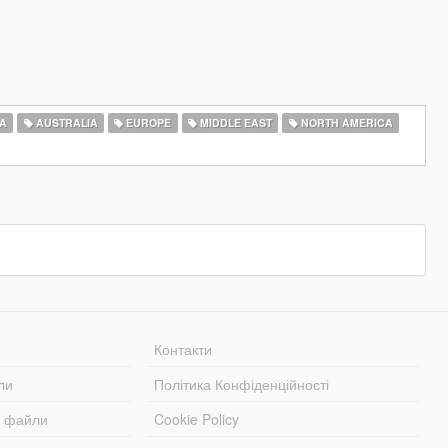
A
AUSTRALIA
EUROPE
MIDDLE EAST
NORTH AMERICA
Контакти
ли
Політика Конфіденційності
і файли
Cookie Policy