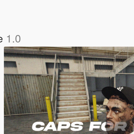
le
1.0