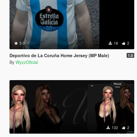
5.0
18
2
Deportivo de La Coruña Home Jersey (MP Male)
1.0
By
WyzzOficial
132
2