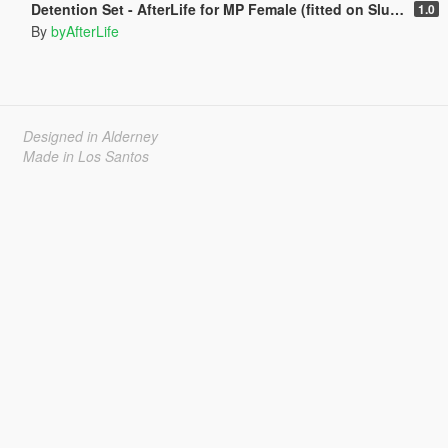
Detention Set - AfterLife for MP Female (fitted on Slut Body)
1.0
By
byAfterLife
Designed in Alderney
Made in Los Santos