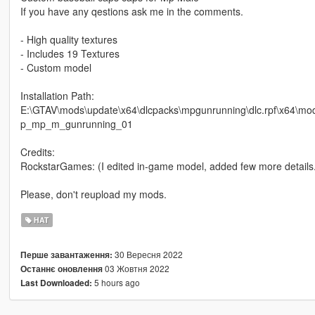
If you have any qestions ask me in the comments.
- High quality textures
- Includes 19 Textures
- Custom model
Installation Path:
E:\GTAV\mods\update\x64\dlcpacks\mpgunrunning\dlc.rpf\x64\
p_mp_m_gunrunning_01
Credits:
RockstarGames: (I edited in-game model, added few more details
Please, don't reupload my mods.
HAT
30 Вересня 2022
Перше завантаження:
03 Жовтня 2022
Останнє оновлення
5 hours ago
Last Downloaded: