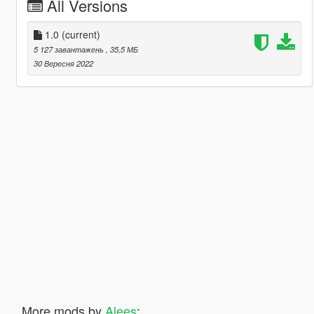
All Versions
1.0
(current)
5 127 завантажень
, 35,5 МБ
30 Вересня 2022
More mods by
Alees
: