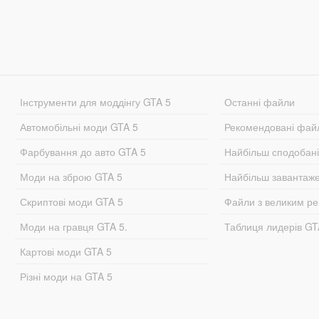
Інструменти для моддінгу GTA 5
Останні файли
Автомобільні моди GTA 5
Рекомендовані фай
Фарбування до авто GTA 5
Найбільш сподобан
Моди на зброю GTA 5
Найбільш завантаж
Скриптові моди GTA 5
Файли з великим р
Моди на гравця GTA 5.
Таблиця лидерів G
Картові моди GTA 5
Різні моди на GTA 5