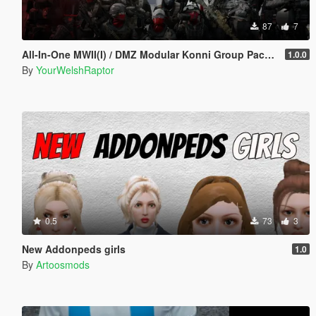
87
7
All-In-One MWII(I) / DMZ Modular Konni Group Pack [Add-On Ped & MP Male]
1.0.0
By
YourWelshRaptor
0.5
73
3
New Addonpeds girls
1.0
By
Artoosmods