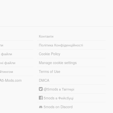
Контакти
ли
Політика Конфіденційності
і файли
Cookie Policy
ені файли
Manage cookie settings
ейтингом
Terms of Use
TA5-Mods.com
DMCA
@5mods в Твіттері
5mods в Фейсбуці
5mods on Discord