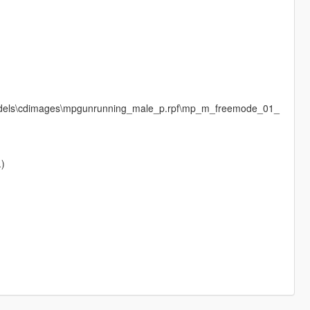
models\cdimages\mpgunrunning_male_p.rpf\mp_m_freemode_01_
.)