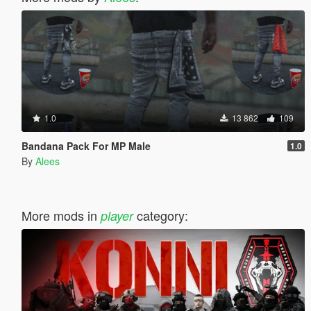
1.0
13 862
109
Bandana Pack For MP Male
1.0
By
Alees
More mods in
category:
player