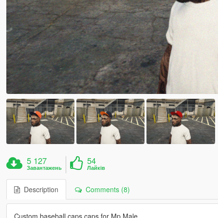
5 127
54
Завантажень
Лайків
Description
Comments (8)
Custom baseball caps caps for Mp Male