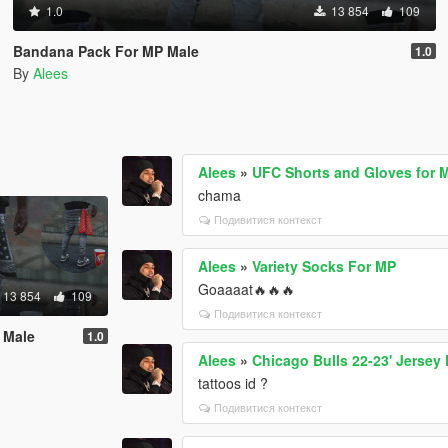
1.0
13 854
109
Bandana Pack For MP Male
1.0
By
Alees
Alees
»
UFC Shorts and Gloves for 
chama
Подивитися контекст
Alees
»
Variety Socks For MP
Goaaaat🔥🔥🔥
13 854
109
Подивитися контекст
 Male
1.0
Alees
»
Chicago Bulls 22-23' Jersey
tattoos id ?
Подивитися контекст