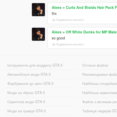
Alees
»
Curls And Braids Hair Pack 
thx
Подивитися контекст
Alees
»
Off White Dunks for MP Male
so good
Подивитися контекст
Інструменти для моддінгу GTA 5
Останні файли
Автомобільні моди GTA 5
Рекомендовані фай
Фарбування до авто GTA 5
Найбільш сподобан
Моди на зброю GTA 5
Найбільш завантаж
Скриптові моди GTA 5
Файли з великим р
Моди на гравця GTA 5.
Таблиця лидерів G