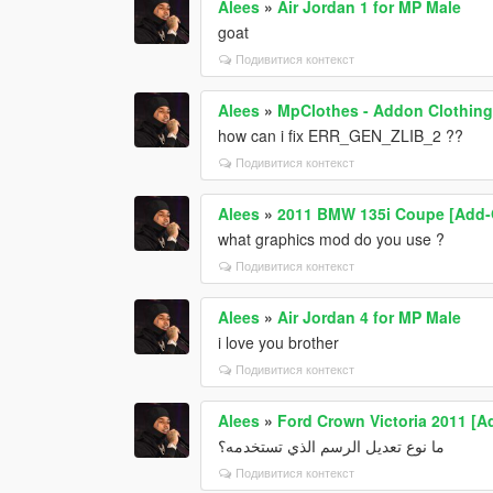
Alees
»
Air Jordan 1 for MP Male
goat
Подивитися контекст
Alees
»
MpClothes - Addon Clothing
how can i fix ERR_GEN_ZLIB_2 ??
Подивитися контекст
Alees
»
2011 BMW 135i Coupe [Add-O
what graphics mod do you use ?
Подивитися контекст
Alees
»
Air Jordan 4 for MP Male
i love you brother
Подивитися контекст
Alees
»
Ford Crown Victoria 2011 [A
ما نوع تعديل الرسم الذي تستخدمه؟
Подивитися контекст