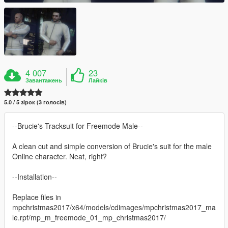
4 007
23
Завантажень
Лайків
5.0 / 5 зірок (3 голосів)
--Brucie's Tracksuit for Freemode Male--
A clean cut and simple conversion of Brucie's suit for the male
Online character. Neat, right?
--Installation--
Replace files in
mpchristmas2017/x64/models/cdimages/mpchristmas2017_ma
le.rpf/mp_m_freemode_01_mp_christmas2017/