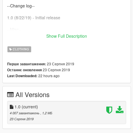
--Change log--
1.0 (8/22/19) - Initial release
--Misc--
Show Full Description
Made by theNGclan. 8/22/19. You can upload this anywhere
ONLY if you credit me.
CLOTHING
Tools used for mod: Autodesk 3DS Max, Zmodeler3 and
23 Серпня 2019
Перше завантаження:
OpenIV.
23 Серпня 2019
Останнє оновлення
22 hours ago
Last Downloaded:
All Versions
1.0
(current)
4 007 завантажень
, 1,2 МБ
23 Серпня 2019