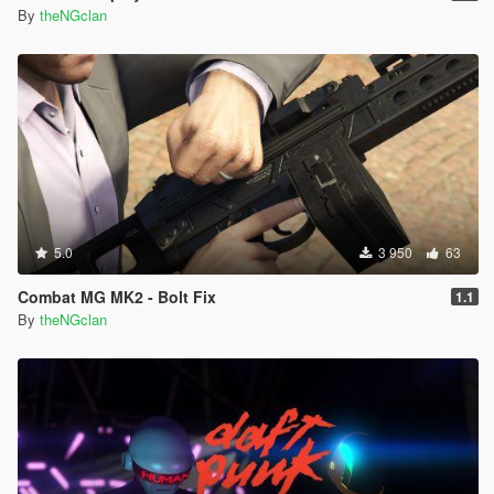
By
theNGclan
5.0
3 950
63
Combat MG MK2 - Bolt Fix
1.1
By
theNGclan