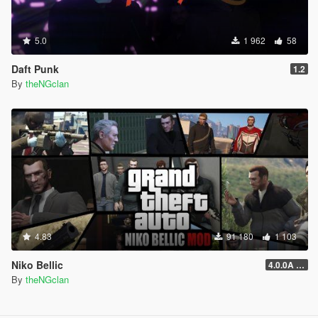
5.0
1 962
58
Daft Punk
1.2
By
theNGclan
4.83
91 180
1 103
Niko Bellic
4.0.0A (LSDW Support + Crash Hotfix)
By
theNGclan