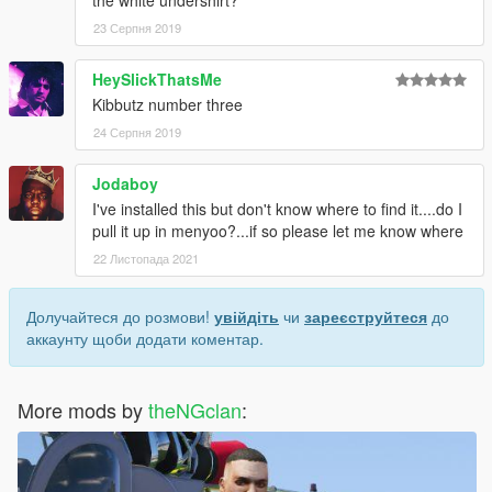
23 Серпня 2019
HeySlickThatsMe
Kibbutz number three
24 Серпня 2019
Jodaboy
I've installed this but don't know where to find it....do I
pull it up in menyoo?...if so please let me know where
22 Листопада 2021
Долучайтеся до розмови!
увійдіть
чи
зареєструйтеся
до
аккаунту щоби додати коментар.
More mods by
theNGclan
: