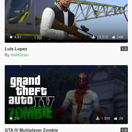
4.91
13 312
248
Luis Lopez
1.3
By
theNGclan
5.0
1 300
28
GTA IV Multiplayer Zombie
1.3