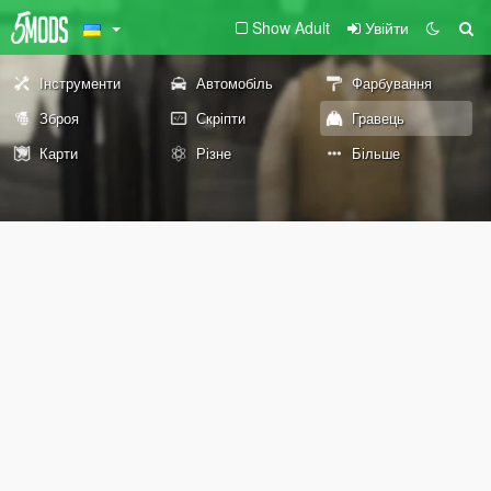
Show Adult
Увійти
Інструменти
Автомобіль
Фарбування
Зброя
Скріпти
Гравець
Карти
Різне
Більше