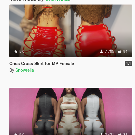
5.0
7 785
94
Criss Cross Skirt for MP Female
1.1
By
Snowrella
5.0
2 421
31