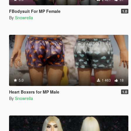
FBodysuit For MP Female
1.0
By
Snowrella
5.0
1 463
18
Heart Boxers for MP Male
1.0
By
Snowrella