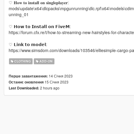
♡ 𝐇𝐨𝐰 𝐭𝐨 𝐢𝐧𝐬𝐭𝐚𝐥𝐥 𝐨𝐧 𝐬𝐢𝐧𝐠𝐥𝐞𝐩𝐥𝐚𝐲𝐞𝐫:
mods\update\x64\dlcpacks\mpgunrunning\dlc.rpf\x64\models\cd
unning_01
♡ 𝗛𝗼𝘄 𝘁𝗼 𝗜𝗻𝘀𝘁𝗮𝗹𝗹 𝗼𝗻 𝗙𝗶𝘃𝗲𝗠:
https://forum.cfx.re/t/how-to-streaming-new-hairstyles-for-chara
♡ 𝗟𝗶𝗻𝗸 𝘁𝗼 𝗺𝗼𝗱𝗲𝗹:
https://www.simsdom.com/downloads/103546/elliesimple-cargo-pa
CLOTHING
ADD-ON
14 Січня 2023
Перше завантаження:
15 Січня 2023
Останнє оновлення
2 hours ago
Last Downloaded: