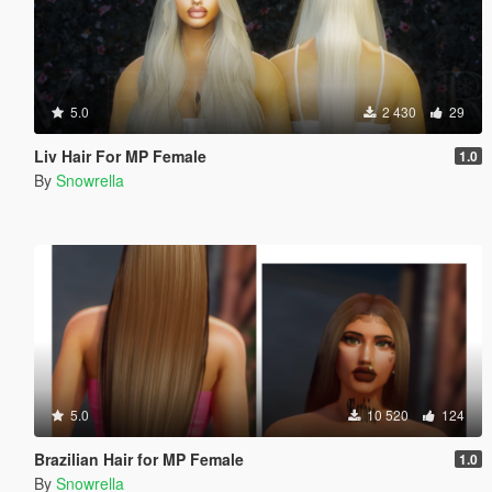
5.0
2 430
29
Liv Hair For MP Female
1.0
By
Snowrella
5.0
10 520
124
Brazilian Hair for MP Female
1.0
By
Snowrella