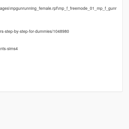
images\mpgunrunning_female.rpf\mp_f_freemode_01_mp_f_gunr
cters-step-by-step-for-dummies/1048980
nts-sims4