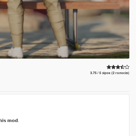
3.75 / 5 зірок (2 голосів)
𝗵𝗶𝘀 𝗺𝗼𝗱.