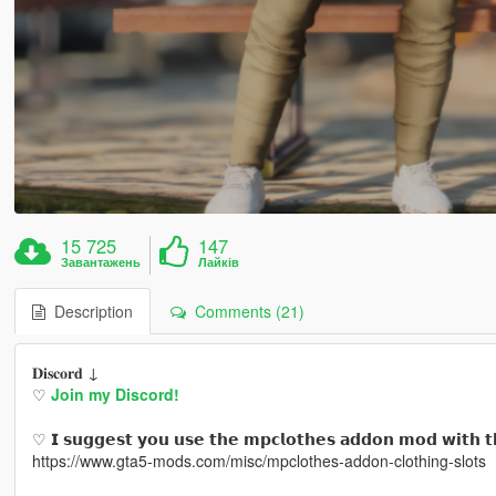
15 725
147
Завантажень
Лайків
Description
Comments (21)
𝐃𝐢𝐬𝐜𝐨𝐫𝐝 ↓
♡
Join my Discord!
♡ 𝗜 𝘀𝘂𝗴𝗴𝗲𝘀𝘁 𝘆𝗼𝘂 𝘂𝘀𝗲 𝘁𝗵𝗲 𝗺𝗽𝗰𝗹𝗼𝘁𝗵𝗲𝘀 𝗮𝗱𝗱𝗼𝗻 𝗺𝗼𝗱 𝘄𝗶𝘁𝗵 𝘁
https://www.gta5-mods.com/misc/mpclothes-addon-clothing-slots