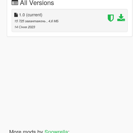
All Versions
1.0
(current)
15 725 завантажень
, 4,6 МБ
14 Січня 2023
More mods by
Snowrella
: