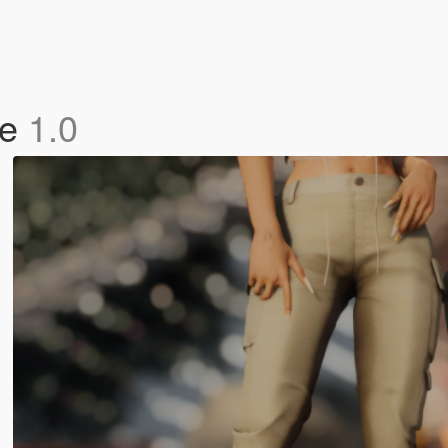
le
1.0