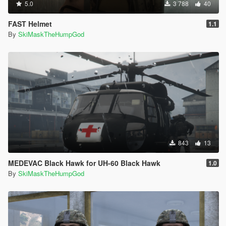
5.0
3 788
40
FAST Helmet
1.1
By
SkiMaskTheHumpGod
843
13
MEDEVAC Black Hawk for UH-60 Black Hawk
1.0
By
SkiMaskTheHumpGod