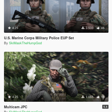
4.25
3 533
46
U.S. Marine Corps Military Police EUP Set
By
SkiMaskTheHumpGod
4.25
1 065
18
Multicam JPC
1.1
By
SkiMaskTheHumpGod