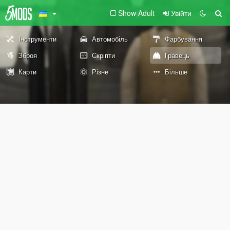
Show Adult
Увійти
Інструменти
Автомобіль
Фарбування
Зброя
Скріпти
Гравець
Карти
Різне
Більше