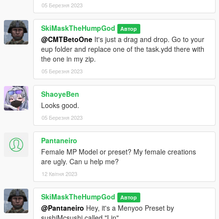
05 Березня 2023
SkiMaskTheHumpGod
Автор
@CMTBetoOne
It's just a drag and drop. Go to your
eup folder and replace one of the task.ydd there with
the one in my zip.
05 Березня 2023
ShaoyeBen
Looks good.
05 Березня 2023
Pantaneiro
Female MP Model or preset? My female creations
are ugly. Can u help me?
12 Квітня 2023
SkiMaskTheHumpGod
Автор
@Pantaneiro
Hey, it's a Menyoo Preset by
sushiMcsushi called "Lin"