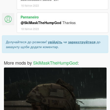
16 Квітня 2023
Pantaneiro
@SkiMaskTheHumpGod
Thankss
18 Квітня 2023
Долучайтеся до розмови!
увійдіть
чи
зареєструйтеся
до
аккаунту щоби додати коментар.
More mods by
SkiMaskTheHumpGod
: