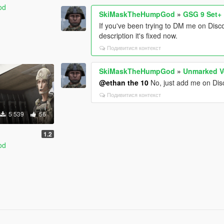
od
SkiMaskTheHumpGod
»
GSG 9 Set+
If you've been trying to DM me on Disc
description it's fixed now.
Подивитися контекст
SkiMaskTheHumpGod
»
Unmarked V
@ethan the 10
No, just add me on Disco
Подивитися контекст
5 539
56
1.2
od