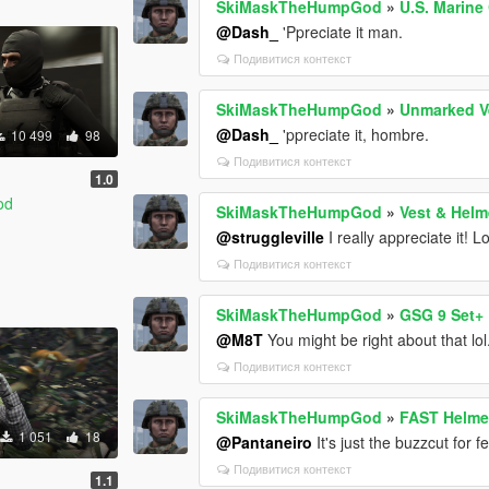
SkiMaskTheHumpGod
»
U.S. Marine
@Dash_
'Ppreciate it man.
Подивитися контекст
SkiMaskTheHumpGod
»
Unmarked V
@Dash_
'ppreciate it, hombre.
10 499
98
Подивитися контекст
1.0
od
SkiMaskTheHumpGod
»
Vest & Helm
@struggleville
I really appreciate it! 
Подивитися контекст
SkiMaskTheHumpGod
»
GSG 9 Set+
@M8T
You might be right about that lol
Подивитися контекст
SkiMaskTheHumpGod
»
FAST Helme
1 051
18
@Pantaneiro
It's just the buzzcut for 
Подивитися контекст
1.1