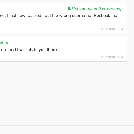
Прикриплений коментар
ord, I just now realized I put the wrong username. Recheck the
21 Квітня 2023
ests
rd and I will talk to you there.
21 Квітня 2023