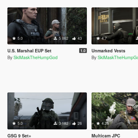
5.0
5 862
43
4.7
U.S. Marshal EUP Set
Unmarked Vests
1.0
By
SkiMaskTheHumpGod
By
SkiMaskTheHumpG
5.0
3 182
26
4.25
GSG 9 Set+
Multicam JPC