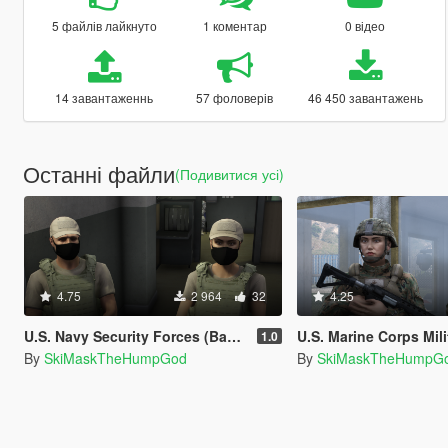
5 файлів лайкнуто
1 коментар
0 відео
14 завантаженнь
57 фоловерів
46 450 завантажень
Останні файли
(Подивитися усі)
4.75
2 964
32
4.25
U.S. Navy Security Forces (Based) Vest
U.S. Marine Corps Military
1.0
By
SkiMaskTheHumpGod
By
SkiMaskTheHumpG