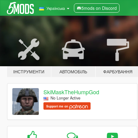
5mods on Discord
Українська
ІНСТРУМЕНТИ
АВТОМОБІЛЬ
ФАРБУВАННЯ
SkiMaskTheHumpGod
No Longer Active
Support me on