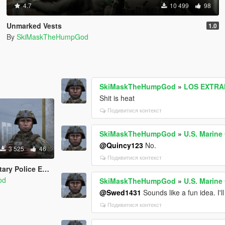
4.7
10 499
98
Unmarked Vests
1.0
By
SkiMaskTheHumpGod
SkiMaskTheHumpGod
»
LOS EXTRAN
Shit is heat
Подивитися контекст
SkiMaskTheHumpGod
»
U.S. Marine
@Quincy123
No.
3 525
46
Подивитися контекст
 Police EUP Set
od
SkiMaskTheHumpGod
»
U.S. Marine
@Swed1431
Sounds like a fun idea. I'll 
Подивитися контекст