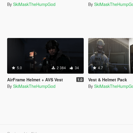
By
SkiMaskTheHumpGod
By
SkiMaskTheHumpG
5.0
2 384
34
4.7
AirFrame Helmet + AVS Vest
Vest & Helmet Pack
1.0
By
SkiMaskTheHumpGod
By
SkiMaskTheHumpG