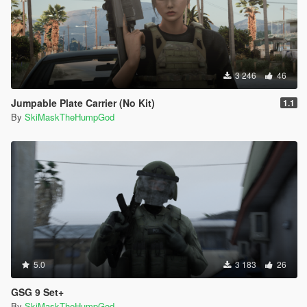
3 246
46
Jumpable Plate Carrier (No Kit)
1.1
By
SkiMaskTheHumpGod
5.0
3 183
26
GSG 9 Set+
By
SkiMaskTheHumpGod