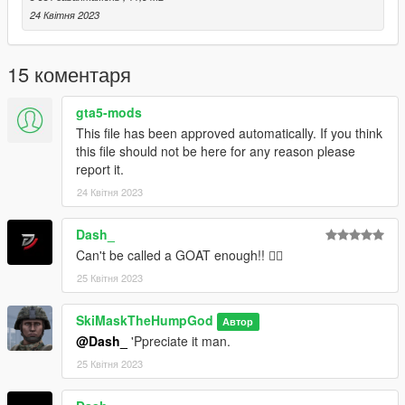
24 Квітня 2023
15 коментаря
gta5-mods
This file has been approved automatically. If you think
this file should not be here for any reason please
report it.
24 Квітня 2023
Dash_
Can't be called a GOAT enough!! 🙇‍♂️
25 Квітня 2023
SkiMaskTheHumpGod
Автор
@Dash_
'Ppreciate it man.
25 Квітня 2023