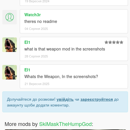
19 Вересня 2024
Watch3r
theres no readme
04 Серпня 2025
El1
what is that weapon mod in the screenshots
28 Серпня 2025
El1
Whats the Weapon, In the screenshots?
21 Вересня 2025
Долучайтеся до розмови!
увійдіть
чи
зареєструйтеся
до
аккаунту щоби додати коментар.
More mods by
SkiMaskTheHumpGod
: