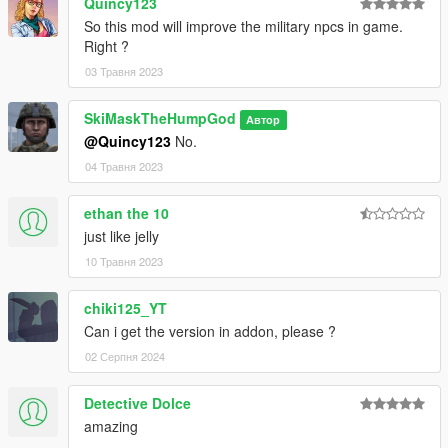
Quincy123
So this mod will improve the military npcs in game.
Right ?
03 Травня 2023
SkiMaskTheHumpGod
Автор
@Quincy123
No.
04 Травня 2023
ethan the 10
just like jelly
10 Травня 2023
chiki125_YT
Can i get the version in addon, please ?
02 Серпня 2024
Detective Dolce
amazing