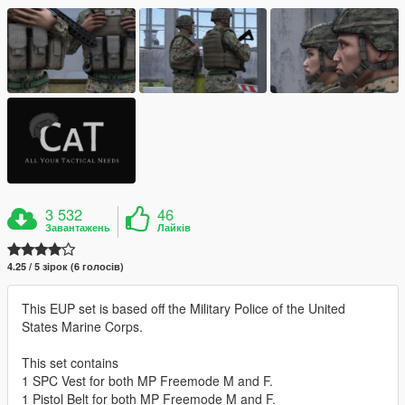
3 532
46
Завантажень
Лайків
4.25 / 5 зірок (6 голосів)
This EUP set is based off the Military Police of the United
States Marine Corps.
This set contains
1 SPC Vest for both MP Freemode M and F.
1 Pistol Belt for both MP Freemode M and F.