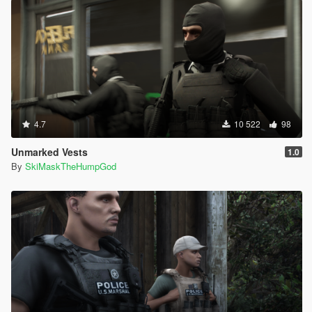
4.7
10 522
98
Unmarked Vests
1.0
By
SkiMaskTheHumpGod