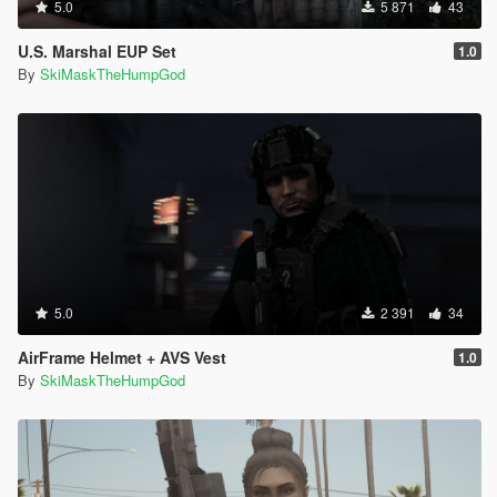
5.0
5 871
43
U.S. Marshal EUP Set
1.0
By
SkiMaskTheHumpGod
5.0
2 391
34
AirFrame Helmet + AVS Vest
1.0
By
SkiMaskTheHumpGod