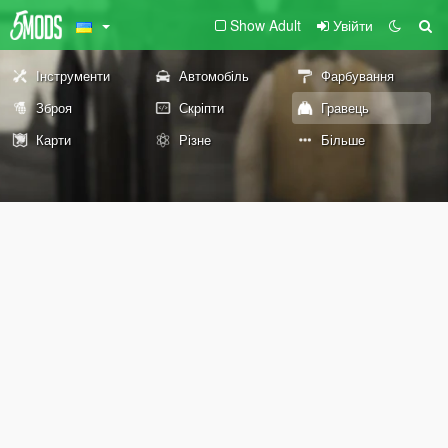
Show Adult
Увійти
Інструменти
Автомобіль
Фарбування
Зброя
Скріпти
Гравець
Карти
Різне
Більше