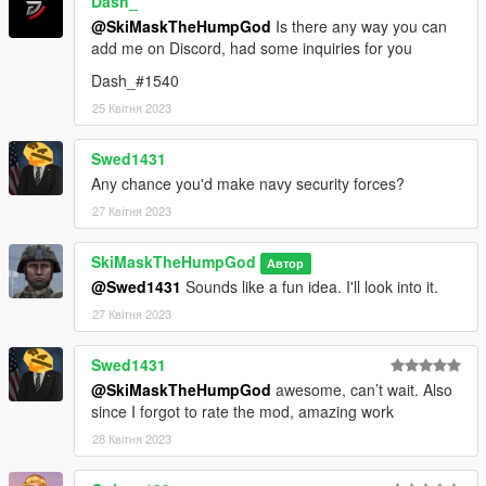
Dash_
@SkiMaskTheHumpGod
Is there any way you can
add me on Discord, had some inquiries for you
Dash_#1540
25 Квітня 2023
Swed1431
Any chance you'd make navy security forces?
27 Квітня 2023
SkiMaskTheHumpGod
Автор
@Swed1431
Sounds like a fun idea. I'll look into it.
27 Квітня 2023
Swed1431
@SkiMaskTheHumpGod
awesome, can’t wait. Also
since I forgot to rate the mod, amazing work
28 Квітня 2023