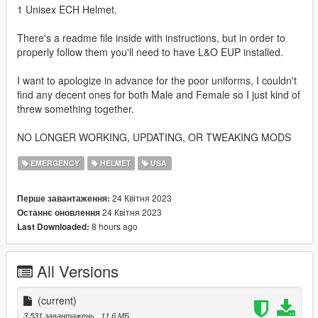
1 Unisex ECH Helmet.
There's a readme file inside with instructions, but in order to
properly follow them you'll need to have L&O EUP installed.
I want to apologize in advance for the poor uniforms, I couldn't
find any decent ones for both Male and Female so I just kind of
threw something together.
NO LONGER WORKING, UPDATING, OR TWEAKING MODS
EMERGENCY
HELMET
USA
24 Квітня 2023
Перше завантаження:
24 Квітня 2023
Останнє оновлення
8 hours ago
Last Downloaded:
All Versions
(current)
3 531 завантажень
, 11,6 МБ