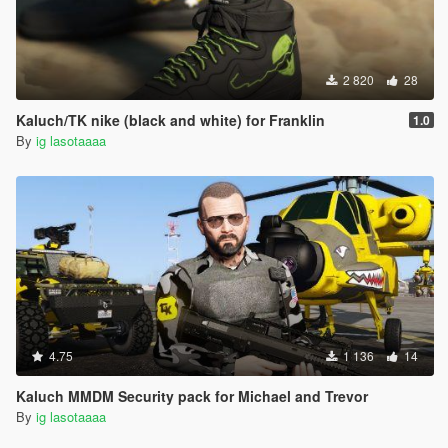
2 820
28
Kaluch/TK nike (black and white) for Franklin
1.0
By
ig lasotaaaa
4.75
1 136
14
Kaluch MMDM Security pack for Michael and Trevor
By
ig lasotaaaa