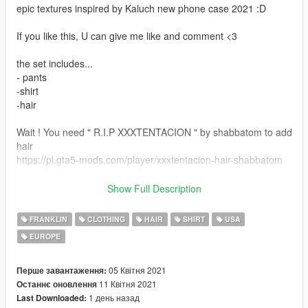
epic textures inspired by Kaluch new phone case 2021 :D
If you like this, U can give me like and comment <3
the set includes...
- pants
-shirt
-hair
Wait ! You need " R.I.P XXXTENTACION " by shabbatom to add
hair
https://pl.gta5-mods.com/player/xxxtentacion-hair-shabbatom
-required:
Show Full Description
https://pl.gta5-mods.com/player/xxxtentacion-hair-shabbatom
for hair
FRANKLIN
CLOTHING
HAIR
SHIRT
USA
-open iv
EUROPE
-
instalation:
-
05 Квітня 2021
Перше завантаження:
go open iv/ allow edit mode/ mods/ x64v.rpf/ models/ cdimages/
11 Квітня 2021
Останнє оновлення
streampeds players.rpf/ player one/ Replace lowr 21 uni. ytd ,
1 день назад
Last Downloaded: