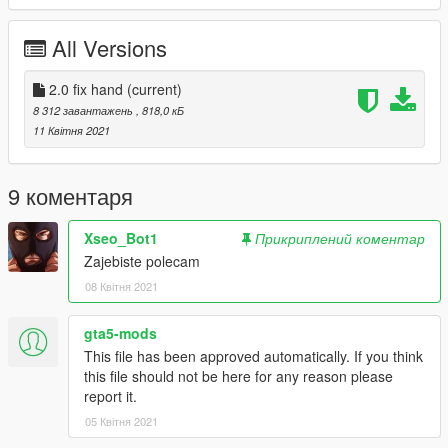
uppr 04 diff textures and hair diff 004 textures if you instal
xxxtentacion dreads.
All Versions
please follow me on instagram @lasotaaaa for more <3
2.0 fix hand
(current)
https://teamkaluch.pl :)
8 312 завантажень
, 818,0 кБ
11 Квітня 2021
9 коментаря
Xseo_Bot1
Прикриплений коментар
Zajebiste polecam
08 Квітня 2021
gta5-mods
This file has been approved automatically. If you think
this file should not be here for any reason please
report it.
05 Квітня 2021