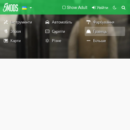
Show Adult
Увійти
Інструменти
Автомобіль
Фарбування
Зброя
Скріпти
Гравець
Карти
Різне
Більше