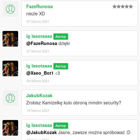
FazeRunosa
niezle XD
07 Квітня 2021
ig lasotaaaa
Автор
@FazeRunosa
dzięki
07 Квітня 2021
ig lasotaaaa
Автор
@Xseo_Bot1
<3
08 Квітня 2021
JakubKozak
Zrobisz Kamizelkę kulo obroną mmdm security?
19 Квітня 2021
ig lasotaaaa
Автор
@JakubKozak
Jasne, zawsze można spróbować :D
19 Квітня 2021