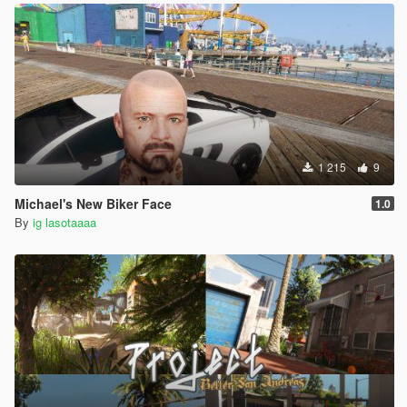
1 215
9
Michael's New Biker Face
1.0
By
ig lasotaaaa