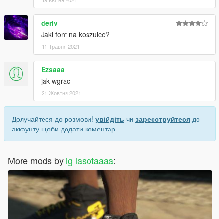
deriv
Jaki font na koszulce?
11 Травня 2021
Ezsaaa
jak wgrac
21 Жовтня 2021
Долучайтеся до розмови!
увійдіть
чи
зареєструйтеся
до
аккаунту щоби додати коментар.
More mods by
ig lasotaaaa
: