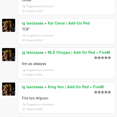
Подивитися контекст
20 Червня 2024
ig lasotaaaa
»
Kai Cenat | Add-On Ped
TOP
Подивитися контекст
26 Травня 2024
ig lasotaaaa
»
NLE Choppa | Add-On Ped + FiveM
fire as alwayss
Подивитися контекст
14 Травня 2024
ig lasotaaaa
»
King Von | Add-On Ped + FiveM
Fire bro #ripvon
Подивитися контекст
07 Травня 2024