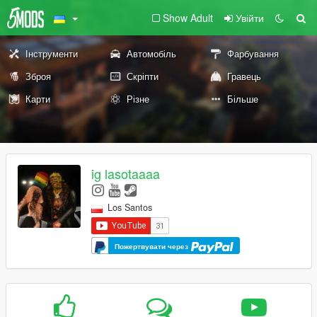
Show Adult
Увійти
Інструменти
Автомобіль
Фарбування
Зброя
Скріпти
Гравець
Карти
Різне
Більше
ig lasotaaaa
Los Santos
Пожертвувати через