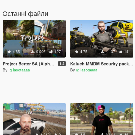
Останні файли
4.85
9 006
127
4.75
1 137
14
Project Better SA (Alpha) [YMAP]
Kaluch MMDM Security pack for Michael and Trevor
1.4
By
ig lasotaaaa
By
ig lasotaaaa
1 219
9
4.5
8 644
46