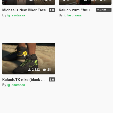
Michael's New Biker Face
Kaluch 2021 "future" pack for Franklin ( shirt, hair, pants )
1.0
2.0 fix hand
By
ig lasotaaaa
By
ig lasotaaaa
2 822
28
Kaluch/TK nike (black and white) for Franklin
1.0
By
ig lasotaaaa