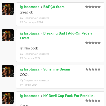
ig lasotaaaa
»
BARÇA Store
great job
Подивитися контекст
25 Листопада 2024
ig lasotaaaa
»
Breaking Bad | Add-On Peds +
FiveM
let him cook
Подивитися контекст
29 Вересня 2024
ig lasotaaaa
»
Sunshine Dream
COOL
Подивитися контекст
07 Липня 2024
ig lasotaaaa
»
NY Devil Cap Pack For Franklin .
Great