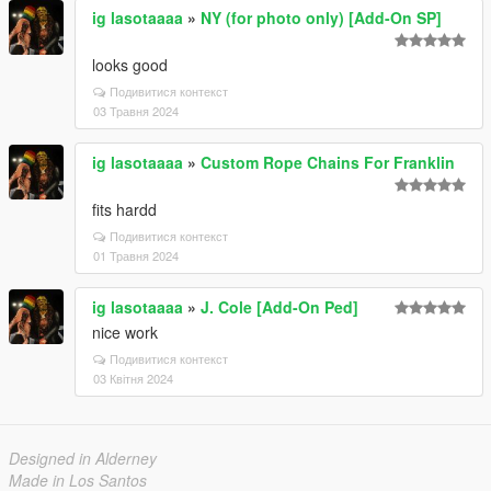
ig lasotaaaa
»
NY (for photo only) [Add-On SP]
looks good
Подивитися контекст
03 Травня 2024
ig lasotaaaa
»
Custom Rope Chains For Franklin
fits hardd
Подивитися контекст
01 Травня 2024
ig lasotaaaa
»
J. Cole [Add-On Ped]
nice work
Подивитися контекст
03 Квітня 2024
Designed in Alderney
Made in Los Santos