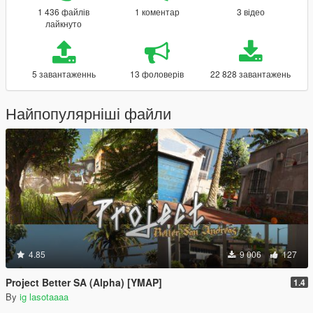
1 436 файлів
1 коментар
3 відео
лайкнуто
5 завантаженнь
13 фоловерів
22 828 завантажень
Найпопулярніші файли
4.85
9 006
127
Project Better SA (Alpha) [YMAP]
1.4
By
ig lasotaaaa