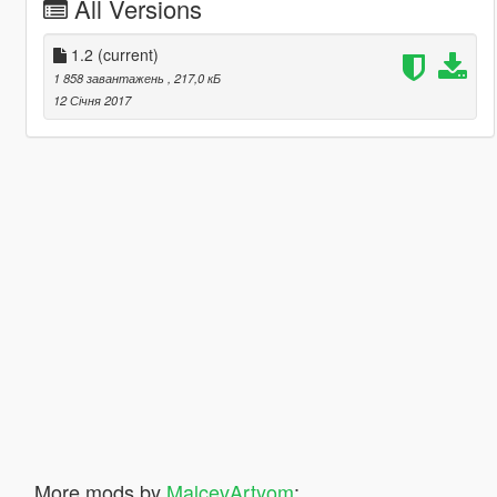
All Versions
1.2
(current)
1 858 завантажень
, 217,0 кБ
12 Січня 2017
More mods by
MalcevArtyom
: