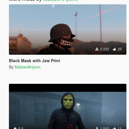
2 232
25
Black Mask with Jaw Print
By
MalcevArtyom
5.0
1 040
11