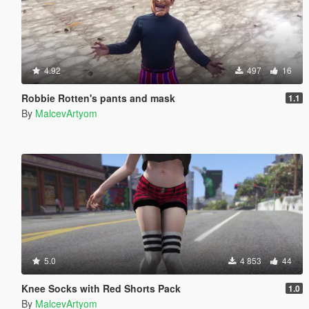
4.92
497
16
Robbie Rotten's pants and mask
1.1
By
MalcevArtyom
5.0
4 853
44
Knee Socks with Red Shorts Pack
1.0
By
MalcevArtyom