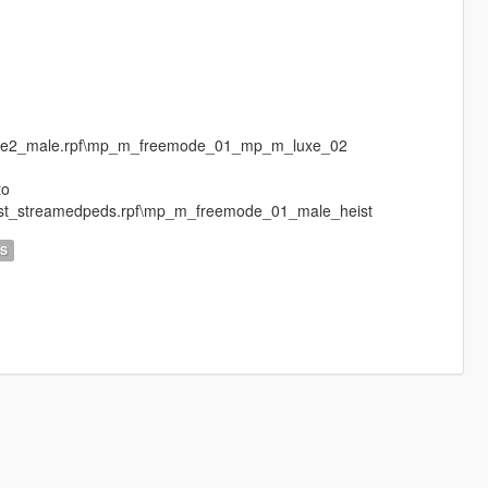
pluxe2_male.rpf\mp_m_freemode_01_mp_m_luxe_02
to
eist_streamedpeds.rpf\mp_m_freemode_01_male_heist
S