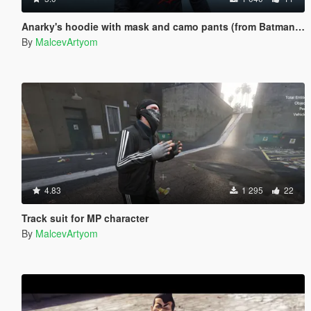
Anarky's hoodie with mask and camo pants (from Batman Comics)
By
MalcevArtyom
4.83
1 295
22
Track suit for MP character
By
MalcevArtyom