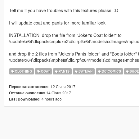
Tell me if you have troubles with this textures please! :D
I will update coat and pants for more famillar look
INSTALLATION: drop the file from "Joker's Coat folder" to
\update\x64\dlcpacks\mpluxe2\dlc.rpf\x64\models\cdimages\m
and drop the 2 files from "Joker's Pants folder" and "Boots folder" 
\update\x64\dlcpacks\mpheist\dlc.rpf\x64\models\cdimages\mph
CLOTHING
COAT
PANTS
BATMAN
DC COMICS
SHOE
12 Січня 2017
Перше завантаження:
14 Січня 2017
Останнє оновлення
4 hours ago
Last Downloaded: