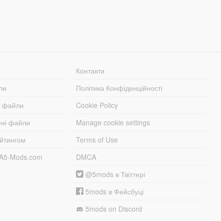
Контакти
ли
Політика Конфіденційності
і файли
Cookie Policy
ені файли
Manage cookie settings
ейтингом
Terms of Use
TA5-Mods.com
DMCA
@5mods в Твіттері
5mods в Фейсбуці
5mods on Discord