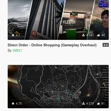
4.7
4 147
40
Direct Order - Online Shopping (Gameplay Overhaul)
2.2
By
SW37
4.75
4 270
81