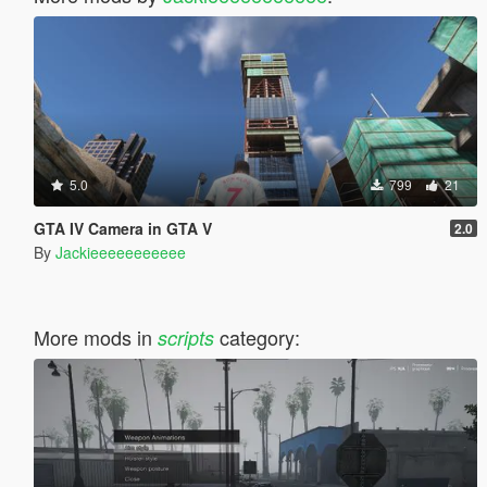
5.0
799
21
GTA IV Camera in GTA V
2.0
By
Jackieeeeeeeeeee
More mods in
category:
scripts