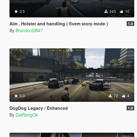
3.5
243
10
Aim , Holster and handling ( fivem story mode )
1.0
By
BrandonDB47
5.0
72
4
DogDog Legacy / Enhanced
1.0
By
DaiRangOk