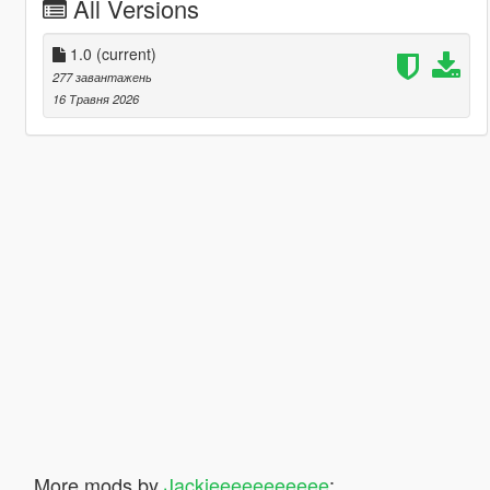
All Versions
1.0
(current)
277 завантажень
16 Травня 2026
More mods by
Jackieeeeeeeeeee
: