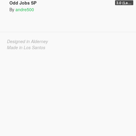
Odd Jobs SP
3.0 (Latest Jobs Update)
By
andre500
Designed in Alderney
Made in Los Santos