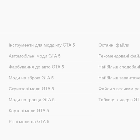
Інструменти для моддінгу GTA 5
Останні файли
Автомобільні моди GTA 5
Рекомендовані фай
Фарбування до авто GTA 5
Найбільш сподобан
Моди на зброю GTA 5
Найбільш завантаж
Скриптові моди GTA 5
Файли з великим р
Моди на гравця GTA 5.
Таблиця лидерів G
Картові моди GTA 5
Різні моди на GTA 5