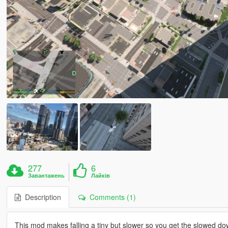
277
6
Завантажень
Лайків
Description
Comments (1)
This mod makes falling a tiny but slower so you get the slowed down