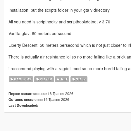
Installation: put the scripts folder in your gta v directory
All you need is scripthookv and scripthookdotnet v 3.70
Vanilla gtav: 60 meters persecond
Liberty Descent: 50 meters persecond which is not just closer to irl
There is actually air resintance lol so no more falling like a brick and
i reccomend playing with a ragdoll mod so no more horrid falling 
GAMEPLAY
PLAYER
.NET
GTA IV
16 Травня 2026
Перше завантаження:
16 Травня 2026
Останнє оновлення
Last Downloaded: