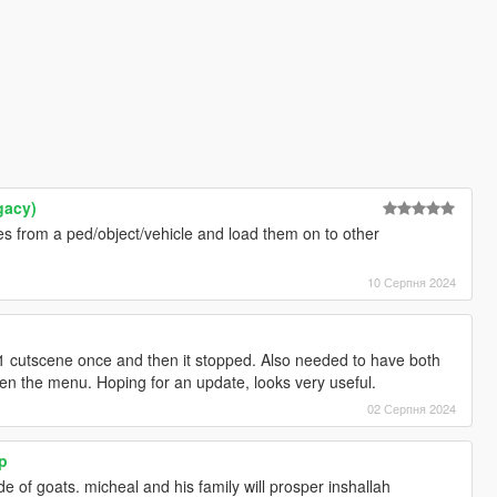
gacy)
es from a ped/object/vehicle and load them on to other
10 Серпня 2024
y 1 cutscene once and then it stopped. Also needed to have both
n the menu. Hoping for an update, looks very useful.
02 Серпня 2024
p
 of goats. micheal and his family will prosper inshallah