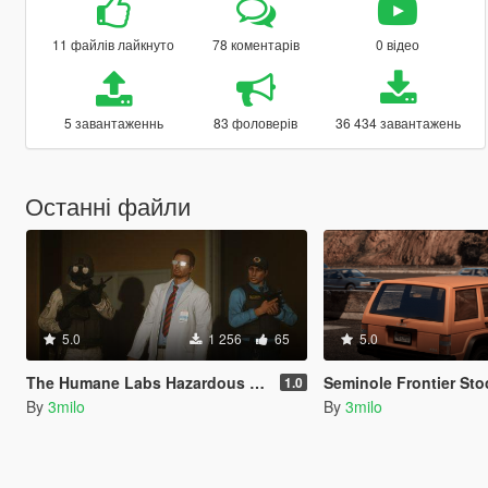
11 файлів лайкнуто
78 коментарів
0 відео
5 завантаженнь
83 фоловерів
36 434 завантажень
Останні файли
5.0
1 256
65
5.0
The Humane Labs Hazardous Environments pack [EUP]
Seminole Frontier Stock & Traffic Colors [R
1.0
By
3milo
By
3milo