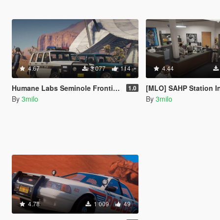
4.67
3 077
114
4.44
Humane Labs Seminole Frontier Security [Add-On]
[MLO] SAHP Station Interior at La Mesa [Ad
1.0
By
3milo
By
3milo
4.78
1 009
49