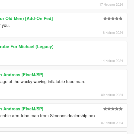
17 Червня 2024
for Old Men) [Add-On Ped]
or you.
18 Квітня 2024
obe For Michael (Legacy)
14 Квітня 2024
n Andreas [FiveM/SP]
age of the wacky waving inflatable tube man:
09 Квітня 2024
n Andreas [FiveM/SP]
teable arm-tube man from Simeons dealership next
07 Квітня 2024