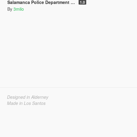
Salamanca Police Department Stanier [Add-On]
1.0
By
3milo
Designed in Alderney
Made in Los Santos