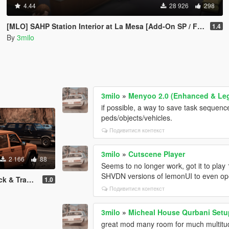
4.44
28 926
298
[MLO] SAHP Station Interior at La Mesa [Add-On SP / FiveM]
1.4
By
3milo
3milo
»
Menyoo 2.0 (Enhanced & Le
if possible, a way to save task sequenc
peds/objects/vehicles.
Подивитися контекст
3milo
»
Cutscene Player
2 166
88
Seems to no longer work, got it to pla
SHVDN versions of lemonUI to even ope
eplace] [Modkit]
1.0
Подивитися контекст
3milo
»
Micheal House Qurbani Setu
great mod many room for much multitude