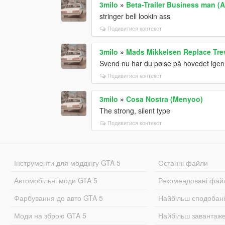
3milo
»
Beta-Trailer Business man (
stringer bell lookin ass
Подивитися контекст
3milo
»
Mads Mikkelsen Replace Tre
Svend nu har du pølse på hovedet igen
Подивитися контекст
3milo
»
Cosa Nostra (Menyoo)
The strong, silent type
Подивитися контекст
Інструменти для моддінгу GTA 5
Останні файли
Автомобільні моди GTA 5
Рекомендовані фай
Фарбування до авто GTA 5
Найбільш сподобан
Моди на зброю GTA 5
Найбільш завантаж