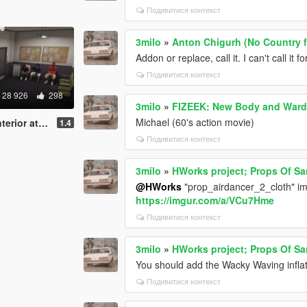
Подивитися контекст
3milo
»
Anton Chigurh (No Country 
Addon or replace, call it. I can't call it f
Подивитися контекст
28 926
298
3milo
»
FIZEEK: New Body and Wardr
Michael (60's action movie)
d-On SP / FiveM]
1.4
Подивитися контекст
3milo
»
HWorks project; Props Of Sa
@HWorks
"prop_airdancer_2_cloth" im
https://imgur.com/a/VCu7Hme
Подивитися контекст
3milo
»
HWorks project; Props Of Sa
You should add the Wacky Waving infla
Подивитися контекст