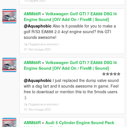
13 Грудня 2021
AMM88R
»
Volkswagen Golf GTI 7 EA888 DSG I4
Engine Sound [OIV Add On / FiveM | Sound]
@Aquaphobic
Also is it possible for you to make a
golf R/S3 EA888 2.0 4cyl engine sound? this GTI
sounds awesome!
Подивитися контекст
01 Листопада 2021
AMM88R
»
Volkswagen Golf GTI 7 EA888 DSG I4
Engine Sound [OIV Add On / FiveM | Sound]
@Aquaphobic
I just replaced the dump valve sound
with a dsg fart and it sounds awesome in game. Feel
free to download or mention this to the 5mods users
:)
Подивитися контекст
01 Листопада 2021
AMM88R
»
Audi 5 Cylinder Engine Sound Pack