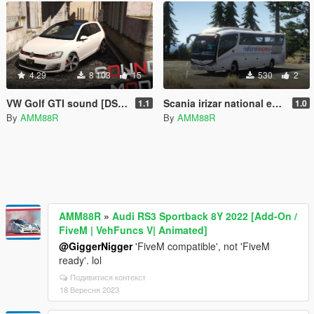
4.29
8 103
15
530
2
VW Golf GTI sound [DSG SOUND]
Scania irizar national express paintjob
1.1
1.0
By
AMM88R
By
AMM88R
AMM88R
»
Audi RS3 Sportback 8Y 2022 [Add-On /
FiveM | VehFuncs V| Animated]
@GiggerNigger
'FiveM compatible', not 'FiveM
ready'. lol
Подивитися контекст
18 Вересня 2023