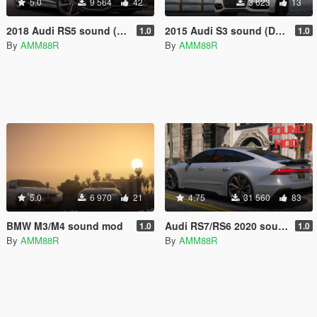
5.0
9 564
42
3 623
13
2018 Audi RS5 sound (DSG)
2015 Audi S3 sound (DSG)
1.0
1.0
By
AMM88R
By
AMM88R
5.0
6 970
21
4.75
31 560
83
BMW M3/M4 sound mod
Audi RS7/RS6 2020 sound
1.0
1.0
By
AMM88R
By
AMM88R