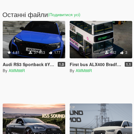
Останні файли
(Подивитися усі)
4.81
37 653
177
482
3
Audi RS3 Sportback 8Y 2022 [Add-On / FiveM | VehFuncs V| Animated]
First bus ALX400 Bradford livery
1.0
1.1
By
AMM88R
By
AMM88R