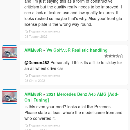
and I'm just saying this as a form of constructive
criticism but the quality really needs to be improved. I
see a lack of texture use and low quality textures. It
looks rushed so maybe that's why. Also your front gta
license plate is the wrong way round.
Подивитися контекст
03 Травня 2022
AMM88R
»
Vw Golf7.5R Realistic handling
@Demon482
Personally, I think its a little to slidey for
an all wheel drive car
Подивитися контекст
23 Січня 2022
AMM88R
»
2021 Mercedes Benz A45 AMG [Add-
On | Tuning]
Is this even your mod? looks a lot like Przemos.
Please state at least where the model came from and
who converted it.
Подивитися контекст