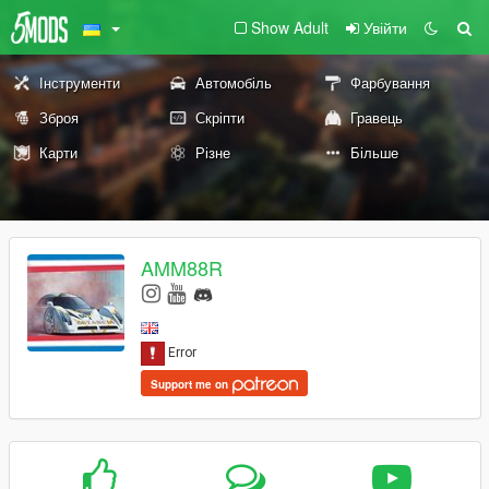
Show Adult
Увійти
Інструменти
Автомобіль
Фарбування
Зброя
Скріпти
Гравець
Карти
Різне
Більше
AMM88R
Support me on