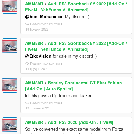
AMM88R
»
Audi RS3 Sportback 8Y 2022 [Add-On /
FiveM | VehFuncs V| Animated]
@Aun_Mohammad
My discord :)
Подивитися контекст
18 Грудня 2022
AMM88R
»
Audi RS3 Sportback 8Y 2022 [Add-On /
FiveM | VehFuncs V| Animated]
@ErkoVision
for sale in my discord :)
Подивитися контекст
14 Грудня 2022
AMM88R
»
Bentley Continental GT First Edition
[Add-On | Auto Spoiler]
lol this guys a big trader and leaker
Подивитися контекст
12 Травня 2022
AMM88R
»
Audi RS3 2020 [Add-On / FiveM]
So I've converted the exact same model from Forza