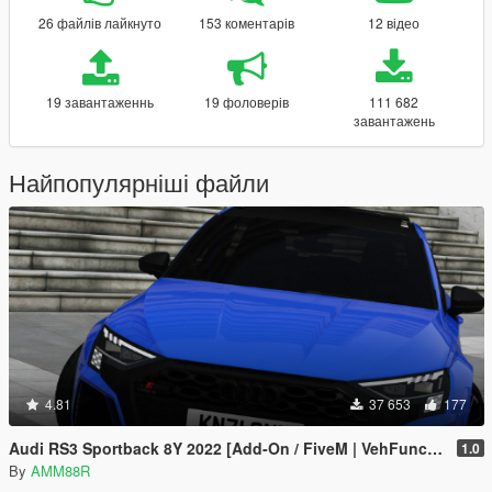
26 файлів лайкнуто
153 коментарів
12 відео
19 завантаженнь
19 фоловерів
111 682
завантажень
Найпопулярніші файли
4.81
37 653
177
Audi RS3 Sportback 8Y 2022 [Add-On / FiveM | VehFuncs V| Animated]
1.0
By
AMM88R