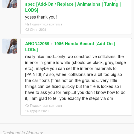
spec [Add-On / Replace | Animations | Tuning |
LODS]
yesss thank you!
Подивитися контекст
02 Січня 2021
ANON42069
»
1986 Honda Accord [Add-On |
LODs]
really nice mod...only two constructive criticisms: the
interior in-game is white (should be black, grey, beige
etc.), maybe you can set the interior materials to
[PAINT:6]? also, wheel collisions are a bit too big so
the car floats (tires not on the ground)...very little
things can be fixed quickly but the file is locked so i
have to ask you for help...if you don't know how to do
it, i am glad to tell you exactly the steps via dm
Подивитися контекст
26 Грудня 2020
Designed in Alderney