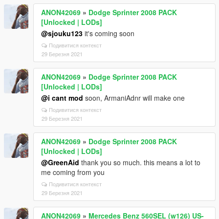
ANON42069
»
Dodge Sprinter 2008 PACK
[Unlocked | LODs]
@sjouku123
it's coming soon
Подивитися контекст
29 Березня 2021
ANON42069
»
Dodge Sprinter 2008 PACK
[Unlocked | LODs]
@i cant mod
soon, ArmaniAdnr will make one
Подивитися контекст
29 Березня 2021
ANON42069
»
Dodge Sprinter 2008 PACK
[Unlocked | LODs]
@GreenAid
thank you so much. this means a lot to
me coming from you
Подивитися контекст
29 Березня 2021
ANON42069
»
Mercedes Benz 560SEL (w126) US-