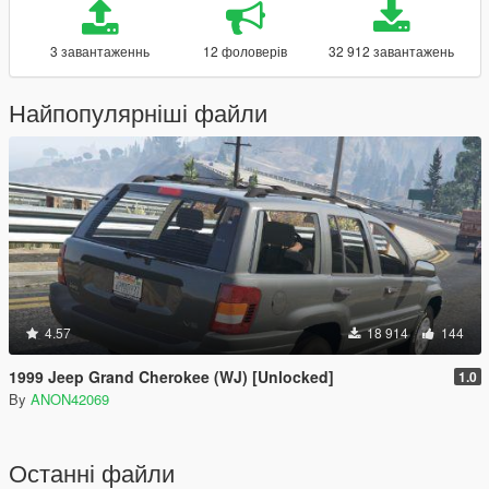
3 завантаженнь
12 фоловерів
32 912 завантажень
Найпопулярніші файли
4.57
18 914
144
1999 Jeep Grand Cherokee (WJ) [Unlocked]
1.0
By
ANON42069
Останні файли