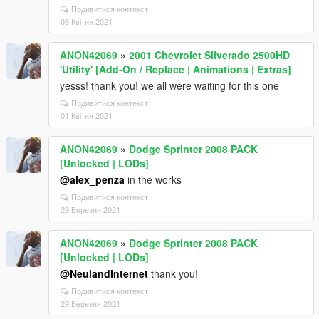
Подивитися контекст
08 Квітня 2021
ANON42069
»
2001 Chevrolet Silverado 2500HD
'Utility' [Add-On / Replace | Animations | Extras]
yesss! thank you! we all were waiting for this one
Подивитися контекст
01 Квітня 2021
ANON42069
»
Dodge Sprinter 2008 PACK
[Unlocked | LODs]
@alex_penza
in the works
Подивитися контекст
29 Березня 2021
ANON42069
»
Dodge Sprinter 2008 PACK
[Unlocked | LODs]
@NeulandInternet
thank you!
Подивитися контекст
29 Березня 2021