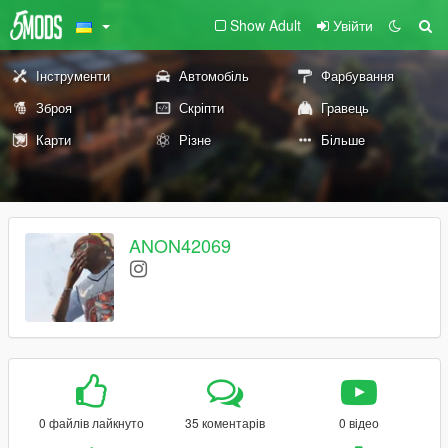
Show Adult
Увійти
Інструменти
Автомобіль
Фарбування
Зброя
Скріпти
Гравець
Карти
Різне
Більше
ANON42069
0 файлів лайкнуто
35 коментарів
0 відео