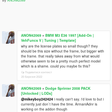
By
ANON42069
ANON42069
»
BMW M3 E36 1997 [Add-On |
VehFuncs V | Tuning | Template]
why are the license plates so small though? they
should be this size without the frame, but bigger with
the frame. that really takes away from what would
otherwise seem to be a pretty much perfect model
which is a shame. could you maybe fix this?
Подивитися контекст
20 Березня 2022
ANON42069
»
Dodge Sprinter 2008 PACK
[Unlocked | LODs]
@mikeyboy242424
i really can't say. i'd love to but i
currently just don`t have the time. ArmaniAdnr is
working on the addon though