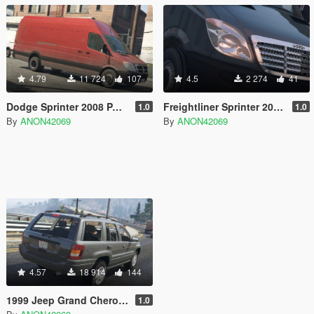
4.79
11 724
107
4.5
2 274
41
Dodge Sprinter 2008 PACK [Unlocked | LODs]
Freightliner Sprinter 2008 PACK [Unlocked]
1.0
1.0
By
ANON42069
By
ANON42069
4.57
18 914
144
1999 Jeep Grand Cherokee (WJ) [Unlocked]
1.0