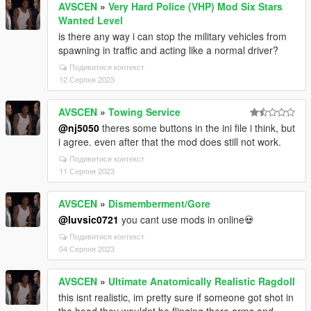
AVSCEN
»
Very Hard Police (VHP) Mod Six Stars
Wanted Level
is there any way i can stop the military vehicles from
spawning in traffic and acting like a normal driver?
Подивитися контекст
12 Серпня 2023
AVSCEN
»
Towing Service
@nj5050
theres some buttons in the ini file i think, but
i agree. even after that the mod does still not work.
Подивитися контекст
11 Серпня 2023
AVSCEN
»
Dismemberment/Gore
@luvsic0721
you cant use mods in online💀
Подивитися контекст
04 Серпня 2023
AVSCEN
»
Ultimate Anatomically Realistic Ragdoll
this isnt realistic, im pretty sure if someone got shot in