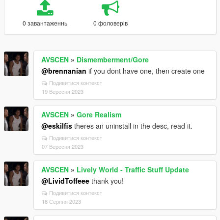
0 завантаженнь
0 фоловерів
AVSCEN
»
Dismemberment/Gore
@brennanian
if you dont have one, then create one
Подивитися контекст
19 Вересня 2023
AVSCEN
»
Gore Realism
@eskilfis
theres an uninstall in the desc, read it.
Подивитися контекст
07 Вересня 2023
AVSCEN
»
Lively World - Traffic Stuff Update
@LividToffeee
thank you!
Подивитися контекст
18 Серпня 2023