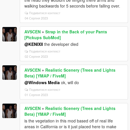
the head they wouldnt be flinging there arms and
walking backwards for 5 seconds before falling over.
Подивитися контекст
04 Серпня 2023
AVSCEN
»
Strap in the Back of your Pants
[Pickups SubMod]
@KENIXII
the developer died
Подивитися контекст
02 Серпня 2023
AVSCEN
»
Realistic Scenery (Trees and Lights
Beta) [YMAP / FiveM]
@Windows Media
ok, will do
Подивитися контекст
01 Серпня 2023
AVSCEN
»
Realistic Scenery (Trees and Lights
Beta) [YMAP / FiveM]
is the vegetation in this mod based off of real life
areas in California or is it just placed here to make