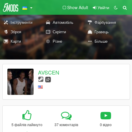
Show Adult
Увійти
Інструменти
Автомобіль
Фарбування
Зброя
Скріпти
Гравець
Карти
Різне
Більше
AVSCEN
5 файлів лайкнуто
37 коментарів
0 відео