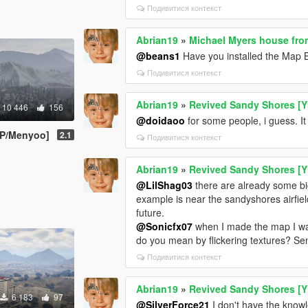
Подивитися контекст
Abrian19
»
Michael Myers house fro
@beans1
Have you installed the Map
Подивитися контекст
Abrian19
»
Revived Sandy Shores [Y
10 446
156
@doidaoo
for some people, i guess. 
AP/Menyoo]
2.1
Подивитися контекст
Abrian19
»
Revived Sandy Shores [Y
@LilShag03
there are already some bi
example is near the sandyshores airfield
future.
@Sonicfx07
when I made the map I was
do you mean by flickering textures? Se
Подивитися контекст
Abrian19
»
Revived Sandy Shores [Y
6 183
97
@SilverForce21
I don't have the knowle