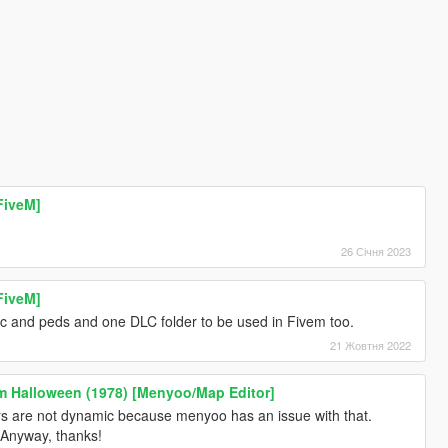
FiveM]
26 Січня 2023
FiveM]
fic and peds and one DLC folder to be used in Fivem too.
21 Жовтня 2022
m Halloween (1978) [Menyoo/Map Editor]
rs are not dynamic because menyoo has an issue with that.
 Anyway, thanks!