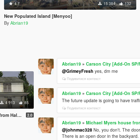
4.7
15 384
132
New Populated Island [Menyoo]
By
Abrian19
Abrian19
»
Carson City [Add-On SP/
@GrimeyFresh
yes, dm me
Подивитися контекст
Abrian19
»
Carson City [Add-On SP/
The future update is going to have traf
4 913
85
Подивитися контекст
enyoo/Map Editor]
2.0
Abrian19
»
Michael Myers house fro
@johnmac328
No, you don't. The doo
There is an open door in the backyard.