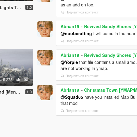
as an add on too.
oo/Map Editor]
1.0
Подивитися контекст
Abrian19
»
Revived Sandy Shores [Y
@noobcrafting
I will come in the near
Подивитися контекст
Abrian19
»
Revived Sandy Shores [Y
@Yorpie
that file contains a small amo
are not working in ymap.
Подивитися контекст
5 278
100
Abrian19
»
Christmas Town [YMAP/
 [Menyoo]
1.0
@Squad65
have you installed Map Bui
that mod
Подивитися контекст