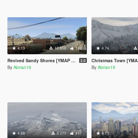
4.13
10 856
149
4.74
Revived Sandy Shores [YMAP / MapEditor / Menyoo]
Christmas Town [YM
2.0
By
Abrian19
By
Abrian19
4.88
9 271
117
4.13