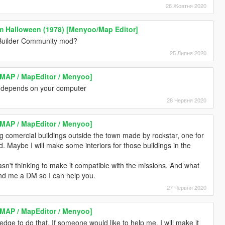
26 Жовтня 2020
m Halloween (1978) [Menyoo/Map Editor]
 Builder Community mod?
25 Липня 2020
MAP / MapEditor / Menyoo]
It depends on your computer
28 Червня 2020
MAP / MapEditor / Menyoo]
g comercial buildings outside the town made by rockstar, one for
. Maybe I will make some interiors for those buildings in the
n't thinking to make it compatible with the missions. And what
nd me a DM so I can help you.
27 Червня 2020
MAP / MapEditor / Menyoo]
dge to do that. If someone would like to help me, I will make it