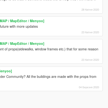
28 Квітня 2020
MAP / MapEditor / Menyoo]
 future with more updates
23 Квітня 2020
MAP / MapEditor / Menyoo]
unt of props(sidewalks, window frames etc.) that for some reason
23 Квітня 2020
Menyoo]
lder Community? All the buildings are made with the props from
04 Березня 2020