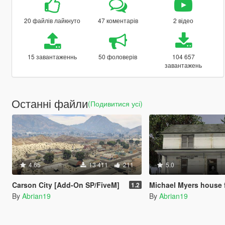
20 файлів лайкнуто
47 коментарів
2 відео
15 завантаженнь
50 фоловерів
104 657
завантажень
Останні файли
(Подивитися усі)
4.65
13 411
211
5.0
Carson City [Add-On SP/FiveM]
Michael Myers house from Halloween (1978) [M
1.2
By
Abrian19
By
Abrian19