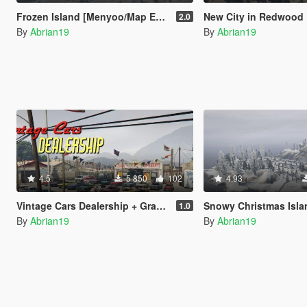
Frozen Island [Menyoo/Map Editor]
New City in Redwood Lights Track [Meny
2.0
By
Abrian19
By
Abrian19
4.5
5 850
102
4.93
Vintage Cars Dealership + Grand Senora Desert Town [Menyoo]
Snowy Christmas Island
1.0
By
Abrian19
By
Abrian19