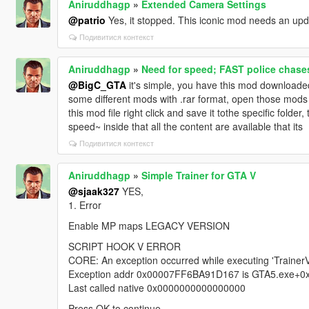
Aniruddhagp
»
Extended Camera Settings
@patrio
Yes, it stopped. This iconic mod needs an upd
Подивитися контекст
Aniruddhagp
»
Need for speed; FAST police chases
@BigC_GTA
it's simple, you have this mod downloaded
some different mods with .rar format, open those mods t
this mod file right click and save it tothe specific fold
speed~ inside that all the content are available that its
Подивитися контекст
Aniruddhagp
»
Simple Trainer for GTA V
@sjaak327
YES,
1. Error
Enable MP maps LEGACY VERSION
SCRIPT HOOK V ERROR
CORE: An exception occurred while executing 'TrainerV.
Exception addr 0x00007FF6BA91D167 is GTA5.exe+
Last called native 0x0000000000000000
Press OK to continue.