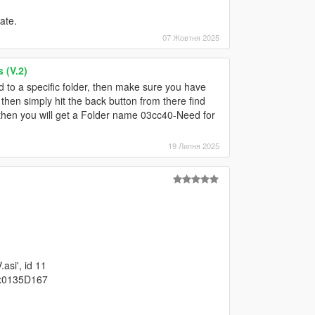
ate.
07 Жовтня 2025
 (V.2)
 to a specific folder, then make sure you have
hen simply hit the back button from there find
er, then you will get a Folder name 03cc40-Need for
19 Липня 2025
asi', id 11
0x0135D167