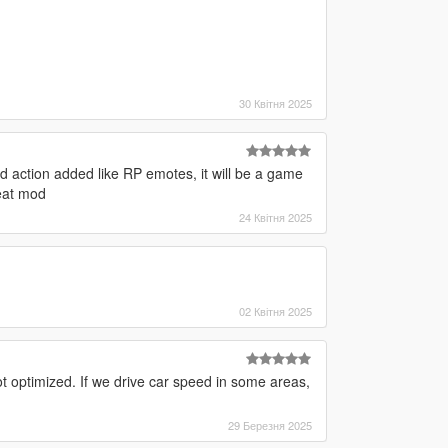
30 Квітня 2025
d action added like RP emotes, it will be a game
eat mod
24 Квітня 2025
02 Квітня 2025
t optimized. If we drive car speed in some areas,
29 Березня 2025