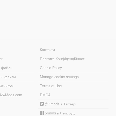
Контакти
ли
Політика Конфіденційності
і файли
Cookie Policy
ені файли
Manage cookie settings
ейтингом
Terms of Use
TA5-Mods.com
DMCA
@5mods в Твіттері
5mods в Фейсбуці