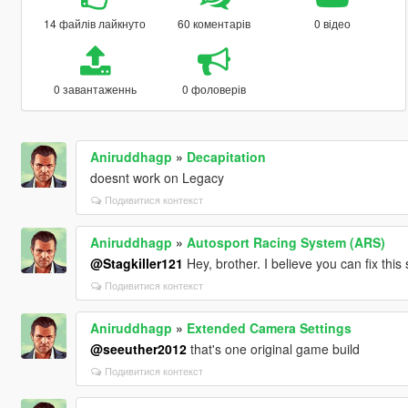
14 файлів лайкнуто
60 коментарів
0 відео
0 завантаженнь
0 фоловерів
Aniruddhagp
»
Decapitation
doesnt work on Legacy
Подивитися контекст
Aniruddhagp
»
Autosport Racing System (ARS)
@Stagkiller121
Hey, brother. I believe you can fix thi
Подивитися контекст
Aniruddhagp
»
Extended Camera Settings
@seeuther2012
that's one original game build
Подивитися контекст