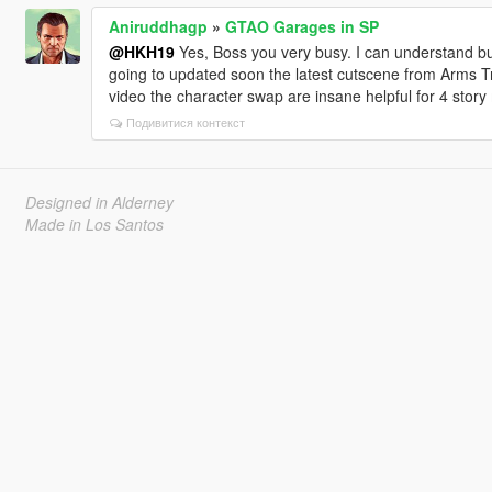
Aniruddhagp
»
GTAO Garages in SP
@HKH19
Yes, Boss you very busy. I can understand but
going to updated soon the latest cutscene from Arms Tr
video the character swap are insane helpful for 4 stor
Подивитися контекст
Designed in Alderney
Made in Los Santos