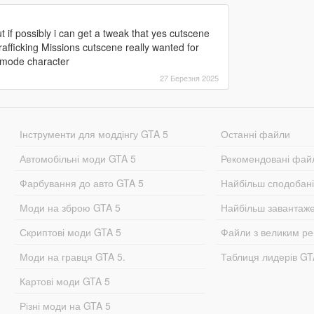
 if possibly i can get a tweak that yes cutscene
afficking Missions cutscene really wanted for
y mode character
27 Березня 2025
Інструменти для моддінгу GTA 5
Останні файли
Автомобільні моди GTA 5
Рекомендовані фай
Фарбування до авто GTA 5
Найбільш сподобан
Моди на зброю GTA 5
Найбільш завантаж
Скриптові моди GTA 5
Файли з великим р
Моди на гравця GTA 5.
Таблиця лидерів G
Картові моди GTA 5
Різні моди на GTA 5