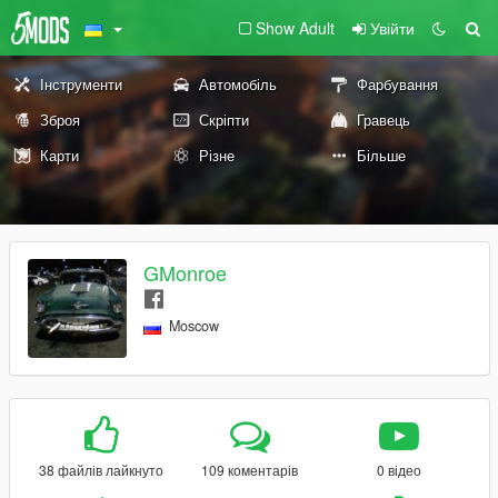
Show Adult
Увійти
Інструменти
Автомобіль
Фарбування
Зброя
Скріпти
Гравець
Карти
Різне
Більше
GMonroe
Moscow
38 файлів лайкнуто
109 коментарів
0 відео