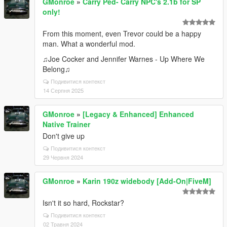
GMonroe
»
Carry Ped- Carry NPC's 2.1b for SP
only!
From this moment, even Trevor could be a happy
man. What a wonderful mod.
♫Joe Cocker and Jennifer Warnes - Up Where We
Belong♫
Подивитися контекст
14 Серпня 2025
GMonroe
»
[Legacy & Enhanced] Enhanced
Native Trainer
Don't give up
Подивитися контекст
29 Червня 2024
GMonroe
»
Karin 190z widebody [Add-On|FiveM]
Isn't it so hard, Rockstar?
Подивитися контекст
02 Травня 2024