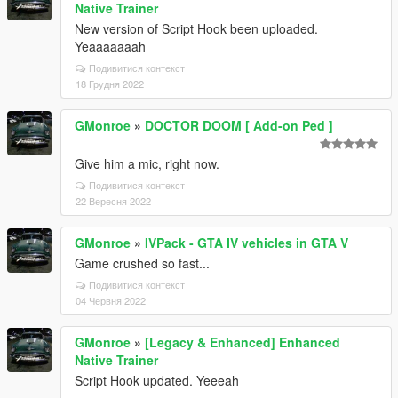
Native Trainer
New version of Script Hook been uploaded.
Yeaaaaaaah
Подивитися контекст
18 Грудня 2022
GMonroe
»
DOCTOR DOOM [ Add-on Ped ]
Give him a mic, right now.
Подивитися контекст
22 Вересня 2022
GMonroe
»
IVPack - GTA IV vehicles in GTA V
Game crushed so fast...
Подивитися контекст
04 Червня 2022
GMonroe
»
[Legacy & Enhanced] Enhanced
Native Trainer
Script Hook updated. Yeeeah