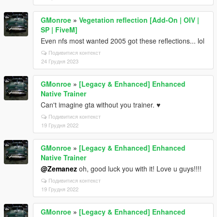
GMonroe
»
Vegetation reflection [Add-On | OIV |
SP | FiveM]
Even nfs most wanted 2005 got these reflections... lol
Подивитися контекст
24 Грудня 2023
GMonroe
»
[Legacy & Enhanced] Enhanced
Native Trainer
Can't imagine gta without you trainer. ♥
Подивитися контекст
19 Грудня 2022
GMonroe
»
[Legacy & Enhanced] Enhanced
Native Trainer
@Zemanez
oh, good luck you with it! Love u guys!!!!
Подивитися контекст
19 Грудня 2022
GMonroe
»
[Legacy & Enhanced] Enhanced