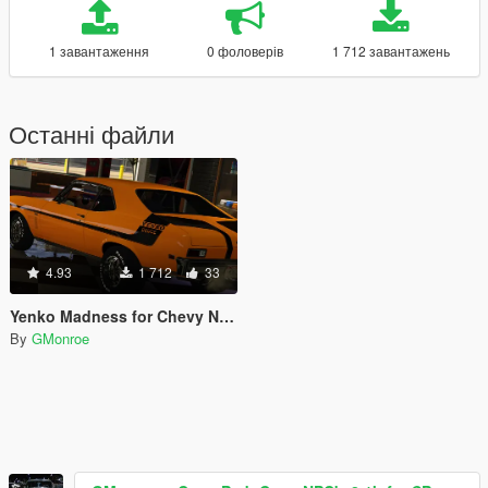
1 завантаження
0 фоловерів
1 712 завантажень
Останні файли
4.93
1 712
33
Yenko Madness for Chevy Nova 69
By
GMonroe