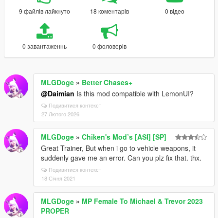
9 файлів лайкнуто
18 коментарів
0 відео
0 завантаженнь
0 фоловерів
MLGDoge
»
Better Chases+
@Daimian
Is this mod compatible with LemonUI?
Подивитися контекст
27 Лютого 2026
MLGDoge
»
Chiken's Mod’s [ASI] [SP]
Great Trainer, But when i go to vehicle weapons, it
suddenly gave me an error. Can you plz fix that. thx.
Подивитися контекст
18 Січня 2021
MLGDoge
»
MP Female To Michael & Trevor 2023
PROPER