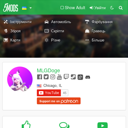
Show Adult
Увійти
Інструменти
Автомобіль
Фарбування
Зброя
Скріпти
Гравець
Карти
Різне
Більше
MLGDoge
Chicago, IL
Support me on