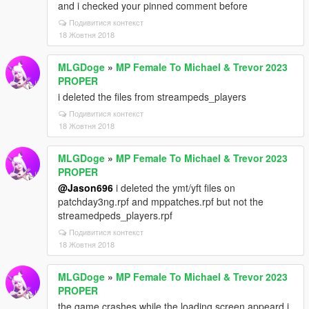
and i checked your pinned comment before
Подивитися контекст
18 Жовтня 2018
MLGDoge
»
MP Female To Michael & Trevor 2023
PROPER
i deleted the files from streampeds_players
Подивитися контекст
18 Жовтня 2018
MLGDoge
»
MP Female To Michael & Trevor 2023
PROPER
@Jason696
i deleted the ymt/yft files on
patchday3ng.rpf and mppatches.rpf but not the
streamedpeds_players.rpf
Подивитися контекст
18 Жовтня 2018
MLGDoge
»
MP Female To Michael & Trevor 2023
PROPER
the game crashes while the loading screen appeard i