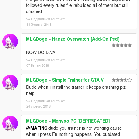
followed every rules file rebuilded all of them but still
crashed
Подивитися контекст
18 Жовтня 2018
MLGDoge
»
Hanzo Overwatch [Add-On Ped]
NOW DO D.VA
Подивитися контекст
07 Квітня 2018
MLGDoge
»
Simple Trainer for GTA V
Dude when i install the trainer it keeps crashing plz
help
Подивитися контекст
26 Лютого 2018
MLGDoge
»
Menyoo PC [DEPRECATED]
@MAFINS
dude you trainer is not working cause
when i press F8 nothing happens. You outdated