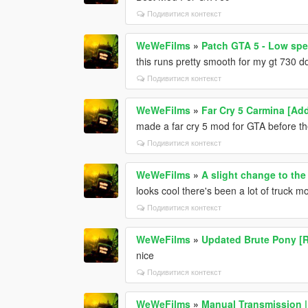
Подивитися контекст
WeWeFilms
»
Patch GTA 5 - Low spe
this runs pretty smooth for my gt 73
Подивитися контекст
WeWeFilms
»
Far Cry 5 Carmina [Ad
made a far cry 5 mod for GTA before t
Подивитися контекст
WeWeFilms
»
A slight change to the 
looks cool there's been a lot of truck 
Подивитися контекст
WeWeFilms
»
Updated Brute Pony 
nice
Подивитися контекст
WeWeFilms
»
Manual Transmission |