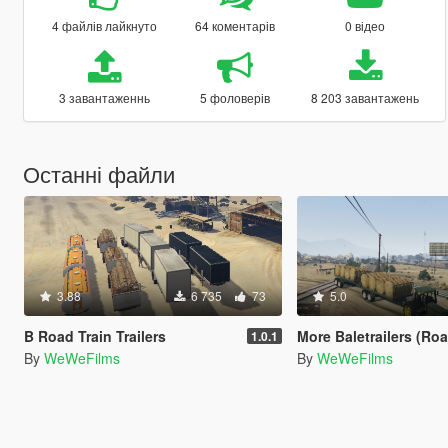
4 файлів лайкнуто
64 коментарів
0 відео
3 завантаженнь
5 фоловерів
8 203 завантажень
Останні файли
3.88
6 735
73
5.0
B Road Train Trailers
More Baletrailers (Ro
1.0.1
By
WeWeFilms
By
WeWeFilms