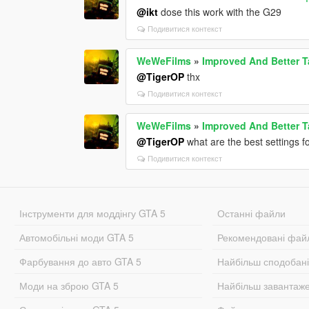
@ikt
dose this work with the G29
Подивитися контекст
WeWeFilms
»
Improved And Better Ta
@TigerOP
thx
Подивитися контекст
WeWeFilms
»
Improved And Better Ta
@TigerOP
what are the best settings fo
Подивитися контекст
Інструменти для моддінгу GTA 5
Останні файли
Автомобільні моди GTA 5
Рекомендовані фай
Фарбування до авто GTA 5
Найбільш сподобан
Моди на зброю GTA 5
Найбільш завантаж