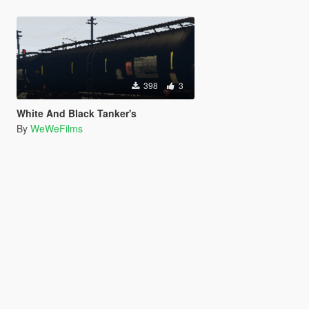
398
3
White And Black Tanker's
By
WeWeFilms