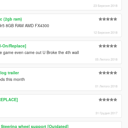
23 Березня 2018
c (2gb ram)
0 ddr5 8GB RAM AMD FX4300
12 Березня 2018
d-On/Replace]
he game even came out U Broke the 4th wall
05 Лютого 2018
log trailer
mods this month
01 Лютого 2018
[REPLACE]
31 Грудня 2017
 Steering wheel support [Outdated]