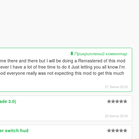
Прикриплений коментар
ime there and there but I will be doing a Remastered of this mod
er I have a lot of free time to do it Just letting you all know I'm
s mod everyone really was not expecting this mod to get this much
27 Липня 2018
ade 3.0)
20 Квітня 2018
ter switch hud