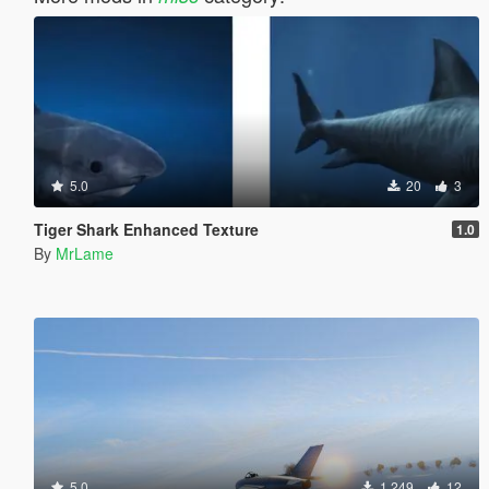
5.0
20
3
Tiger Shark Enhanced Texture
1.0
By
MrLame
5.0
1 249
12