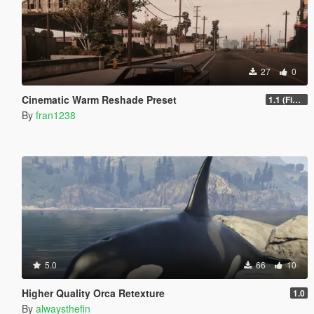
27
0
Cinematic Warm Reshade Preset
1.1 (Final)
By
fran1238
5.0
66
10
Higher Quality Orca Retexture
1.0
By
alwaysthefin