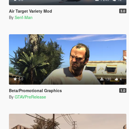
Air Target Variety Mod
3.0
By
Senf-Man
5.0
130
4
Beta/Promotional Graphics
1.0
By
GTAVPreRelease