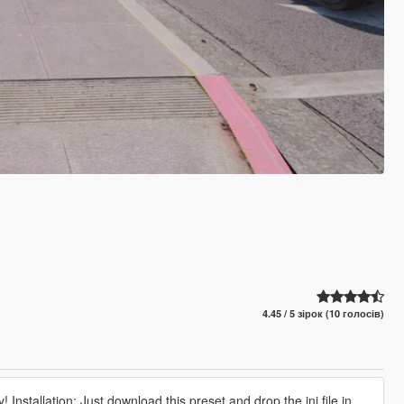
4.45 / 5 зірок (10 голосів)
 Installation: Just download this preset and drop the ini file in