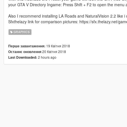
your GTA V Directory Ingame: Press Shift + F2 to open the menu and
Also I recommend installing LA Roads and NaturalVision 2.2 like i 
Sfxthelazy link for comparison pictures: https://sfx.thelazy.net/ga
GRAPHICS
19 Квітня 2018
Перше завантаження:
20 Квітня 2018
Останнє оновлення
2 hours ago
Last Downloaded: